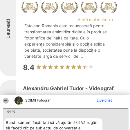
Arată mai multe >>
Laureați
Fotoland Romania este recunoscută pentru
transformarea amintirilor digitale în produse
fotografice de înaltă calitate. Cu o
experiență considerabilă și o poziție solidă
pe piață, societatea pune la dispoziție o
varietate largă de servicii de ...
8.4
Alexandru Gabriel Tudor - Videograf
ȘOIMII Fotografi
Live chat
Laureați
Alexandru Gabriel Tudor este recunoscut ca
04:40
videograf dedicat, axat pe surprinderea
Bună, suntem încântați să vă ajutăm! 🙂 Vă rugăm
momentelor semnificative din cadrul unor
să faceți clic pe subiectul de conversație