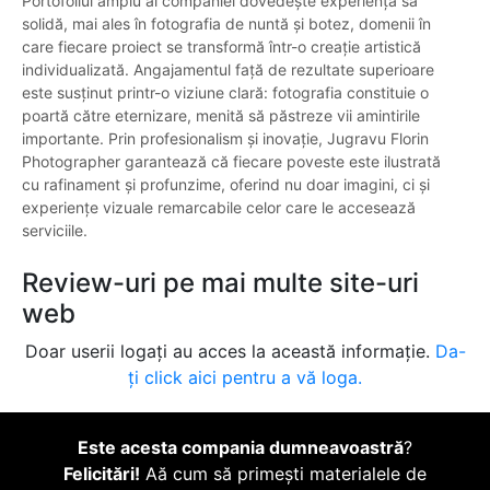
Portofoliul amplu al companiei dovedește experiența sa
solidă, mai ales în fotografia de nuntă și botez, domenii în
care fiecare proiect se transformă într-o creație artistică
individualizată. Angajamentul față de rezultate superioare
este susținut printr-o viziune clară: fotografia constituie o
poartă către eternizare, menită să păstreze vii amintirile
importante. Prin profesionalism și inovație, Jugravu Florin
Photographer garantează că fiecare poveste este ilustrată
cu rafinament și profunzime, oferind nu doar imagini, ci și
experiențe vizuale remarcabile celor care le accesează
serviciile.
Review-uri pe mai multe site-uri
web
Doar userii logați au acces la această informație.
Da-
ți click aici pentru a vă loga.
Este acesta compania dumneavoastră
?
Felicitări!
Aă cum să primești materialele de