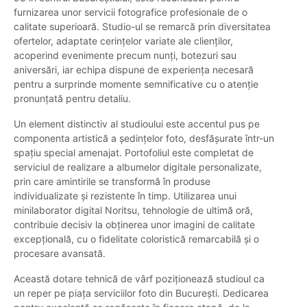
furnizarea unor servicii fotografice profesionale de o
calitate superioară. Studio-ul se remarcă prin diversitatea
ofertelor, adaptate cerințelor variate ale clienților,
acoperind evenimente precum nunți, botezuri sau
aniversări, iar echipa dispune de experiența necesară
pentru a surprinde momente semnificative cu o atenție
pronunțată pentru detaliu.
Un element distinctiv al studioului este accentul pus pe
componenta artistică a ședințelor foto, desfășurate într-un
spațiu special amenajat. Portofoliul este completat de
serviciul de realizare a albumelor digitale personalizate,
prin care amintirile se transformă în produse
individualizate și rezistente în timp. Utilizarea unui
minilaborator digital Noritsu, tehnologie de ultimă oră,
contribuie decisiv la obținerea unor imagini de calitate
excepțională, cu o fidelitate coloristică remarcabilă și o
procesare avansată.
Această dotare tehnică de vârf poziționează studioul ca
un reper pe piața serviciilor foto din București. Dedicarea