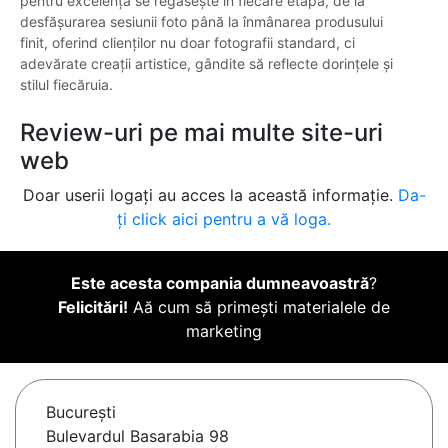
pentru excelență se regăsește în fiecare etapă, de la
desfășurarea sesiunii foto până la înmânarea produsului
finit, oferind clienților nu doar fotografii standard, ci
adevărate creații artistice, gândite să reflecte dorințele și
stilul fiecăruia.
Review-uri pe mai multe site-uri
web
Doar userii logați au acces la această informație.
Da-
ți click aici pentru a vă loga.
Este acesta compania dumneavoastră
?
Felicitări!
Aă cum să primești materialele de
marketing
Bucureşti
Bulevardul Basarabia 98