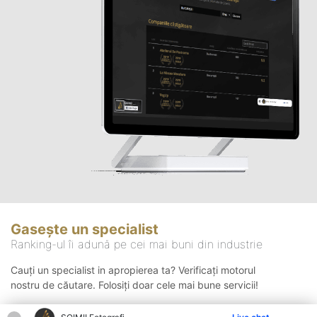
Gasește un specialist
Ranking-ul îi adună pe cei mai buni din industrie
Cauți un specialist in apropierea ta? Verificați motorul
nostru de căutare. Folosiți doar cele mai bune servicii!