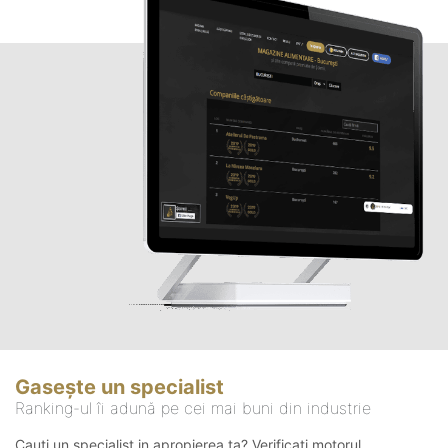
Gasește un specialist
Ranking-ul îi adună pe cei mai buni din industrie
Cauți un specialist in apropierea ta? Verificați motorul