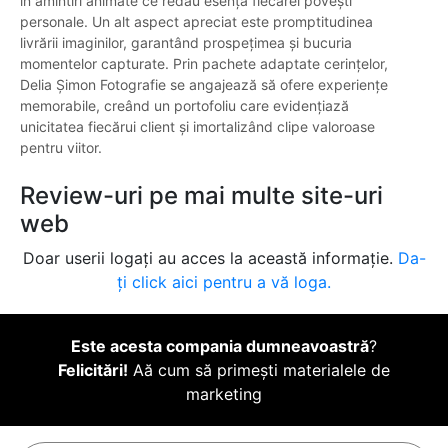
în amintiri animate ce redau esența fiecărei povești
personale. Un alt aspect apreciat este promptitudinea
livrării imaginilor, garantând prospețimea și bucuria
momentelor capturate. Prin pachete adaptate cerințelor,
Delia Șimon Fotografie se angajează să ofere experiențe
memorabile, creând un portofoliu care evidențiază
unicitatea fiecărui client și imortalizând clipe valoroase
pentru viitor.
Review-uri pe mai multe site-uri
web
Doar userii logați au acces la această informație.
Da-
ți click aici pentru a vă loga.
Este acesta compania dumneavoastră
?
Felicitări!
Aă cum să primești materialele de
marketing