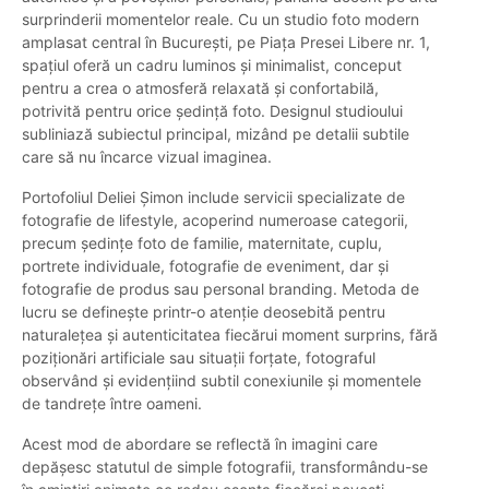
surprinderii momentelor reale. Cu un studio foto modern
amplasat central în București, pe Piața Presei Libere nr. 1,
spațiul oferă un cadru luminos și minimalist, conceput
pentru a crea o atmosferă relaxată și confortabilă,
potrivită pentru orice ședință foto. Designul studioului
subliniază subiectul principal, mizând pe detalii subtile
care să nu încarce vizual imaginea.
Portofoliul Deliei Șimon include servicii specializate de
fotografie de lifestyle, acoperind numeroase categorii,
precum ședințe foto de familie, maternitate, cuplu,
portrete individuale, fotografie de eveniment, dar și
fotografie de produs sau personal branding. Metoda de
lucru se definește printr-o atenție deosebită pentru
naturalețea și autenticitatea fiecărui moment surprins, fără
poziționări artificiale sau situații forțate, fotograful
observând și evidențiind subtil conexiunile și momentele
de tandrețe între oameni.
Acest mod de abordare se reflectă în imagini care
depășesc statutul de simple fotografii, transformându-se