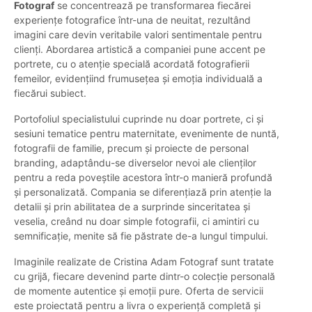
Fotograf
se concentrează pe transformarea fiecărei
experiențe fotografice într-una de neuitat, rezultând
imagini care devin veritabile valori sentimentale pentru
clienți. Abordarea artistică a companiei pune accent pe
portrete, cu o atenție specială acordată fotografierii
femeilor, evidențiind frumusețea și emoția individuală a
fiecărui subiect.
Portofoliul specialistului cuprinde nu doar portrete, ci și
sesiuni tematice pentru maternitate, evenimente de nuntă,
fotografii de familie, precum și proiecte de personal
branding, adaptându-se diverselor nevoi ale clienților
pentru a reda poveștile acestora într-o manieră profundă
și personalizată. Compania se diferențiază prin atenție la
detalii și prin abilitatea de a surprinde sinceritatea și
veselia, creând nu doar simple fotografii, ci amintiri cu
semnificație, menite să fie păstrate de-a lungul timpului.
Imaginile realizate de Cristina Adam Fotograf sunt tratate
cu grijă, fiecare devenind parte dintr-o colecție personală
de momente autentice și emoții pure. Oferta de servicii
este proiectată pentru a livra o experiență completă și