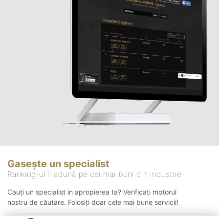
Gasește un specialist
Ranking-ul îi adună pe cei mai buni din industrie
Cauți un specialist in apropierea ta? Verificați motorul
nostru de căutare. Folosiți doar cele mai bune servicii!