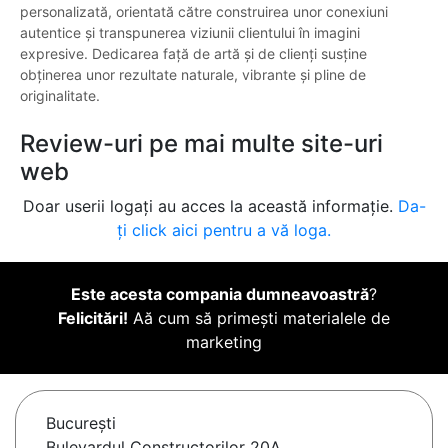
personalizată, orientată către construirea unor conexiuni
autentice și transpunerea viziunii clientului în imagini
expresive. Dedicarea față de artă și de clienți susține
obținerea unor rezultate naturale, vibrante și pline de
originalitate.
Review-uri pe mai multe site-uri
web
Doar userii logați au acces la această informație.
Da-
ți click aici pentru a vă loga.
Este acesta compania dumneavoastră
?
Felicitări!
Aă cum să primești materialele de
marketing
Bucureşti
Bulevardul Constructorilor 20A