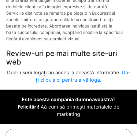
și utilizarea tehnologiei moderne, echipa transformă
dorințele clienților în imagini expresive și de durată.
Serviciile distincte se remarcă pe piața din București și
zonele limitrofe, asigurând calitate și construind relații
bazate pe încredere. Abordarea individualizată stă la
baza succesului companiei, adaptând soluțiile la specificul
fiecărui eveniment sau proiect vizual.
Review-uri pe mai multe site-uri
web
Doar userii logați au acces la această informație.
Da-
ți click aici pentru a vă loga.
Este acesta compania dumneavoastră
?
Felicitări!
Aă cum să primești materialele de
marketing