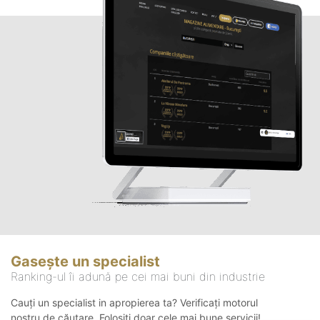
Gasește un specialist
Ranking-ul îi adună pe cei mai buni din industrie
Cauți un specialist in apropierea ta? Verificați motorul
nostru de căutare. Folosiți doar cele mai bune servicii!