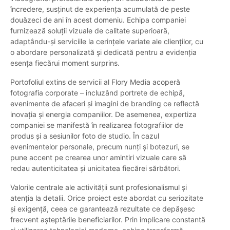
încredere, susținut de experiența acumulată de peste
douăzeci de ani în acest domeniu. Echipa companiei
furnizează soluții vizuale de calitate superioară,
adaptându-și serviciile la cerințele variate ale clienților, cu
o abordare personalizată și dedicată pentru a evidenția
esența fiecărui moment surprins.
Portofoliul extins de servicii al Flory Media acoperă
fotografia corporate – incluzând portrete de echipă,
evenimente de afaceri și imagini de branding ce reflectă
inovația și energia companiilor. De asemenea, expertiza
companiei se manifestă în realizarea fotografiilor de
produs și a sesiunilor foto de studio. În cazul
evenimentelor personale, precum nunți și botezuri, se
pune accent pe crearea unor amintiri vizuale care să
redau autenticitatea și unicitatea fiecărei sărbători.
Valorile centrale ale activității sunt profesionalismul și
atenția la detalii. Orice proiect este abordat cu seriozitate
și exigență, ceea ce garantează rezultate ce depășesc
frecvent așteptările beneficiarilor. Prin implicare constantă