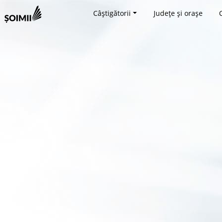
Câștigătorii
Județe și orașe