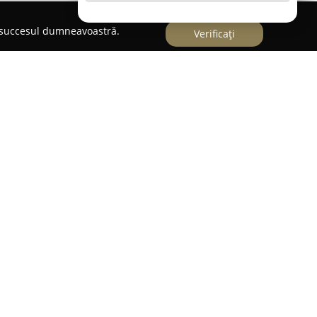
e succesul dumneavoastră.
Verificați
n studio specializat în captarea momentelor
pal redarea emoțiilor și frumuseții din cadrul
ile fotografice puse la dispoziție de acest studio
detaliu și implicarea constantă în fiecare
crearea unui portofoliu bogat de imagini
uri. Fiecare fotografie surprinsă în cadrul
clipa într-o amintire valoroasă.
venimentelor, Ochea Fotografie acoperă și alte
ând unor cerințe diverse, de la portrete pentru