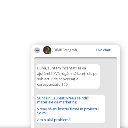
ȘOIMII Fotografi
Live chat
11:59
Bună, suntem încântați să vă
ajutăm! 🙂 Vă rugăm să faceți clic pe
subiectul de conversație
corespunzător! 🙂
Sunt un Laureat, vreau să ridic
materiale de marketing
Vreau să-mi înscriu firma in proiectul
Șoimii
Am o altă problemă