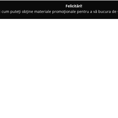
Felicitări!
ți cum puteți obține materiale promoționale pentru a vă bucura d
 Foto - Bucureşti
Ochea Fotografie
Despre companie:
Ochea Fotografie
reprezintă u
deosebite, având ca scop princi
evenimentelor esențiale. Servici
se remarcă prin atenția pentru 
Arată mai multe >>
sesiune, ceea ce contribuie la 
memorabile de la nunți și botez
acestor evenimente transformă 
Pe lângă serviciile destinate e
tipuri de ședințe foto, răspunz