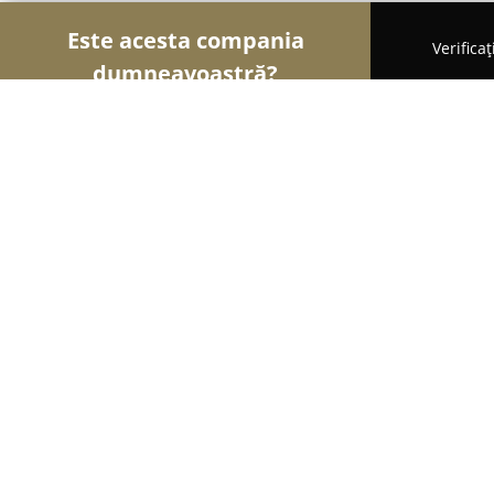
Este acesta compania
Verifica
dumneavoastră?
Șoimii Fotografi
Fotografi, Studiouri Foto, Cabine
Ochea Fotografie
8.8
(20)
Bucureşti, 13 Septembrie
Afișează numărul de telefon