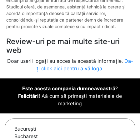
eficiența și angajamentul față de respectarea termenelor.
Studioul oferă, de asemenea, asistență tehnică la cerere și
acordă o importanță deosebită calității serviciilor,
consolidându-și reputația ca partener demn de încredere
pentru proiecte vizuale complexe și cu impact ridicat.
Review-uri pe mai multe site-uri
web
Doar userii logați au acces la această informație.
Da-
ți click aici pentru a vă loga.
Este acesta compania dumneavoastră
?
Felicitări!
Aă cum să primești materialele de
marketing
Bucureşti
Bucharest