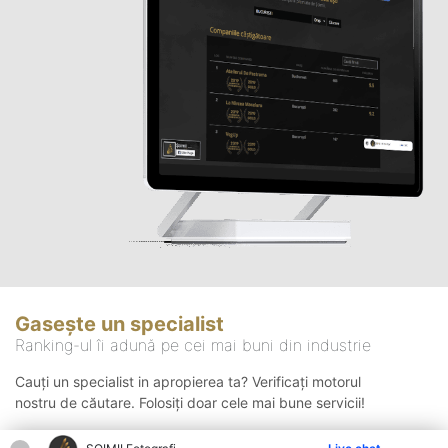
Gasește un specialist
Ranking-ul îi adună pe cei mai buni din industrie
Cauți un specialist in apropierea ta? Verificați motorul
nostru de căutare. Folosiți doar cele mai bune servicii!