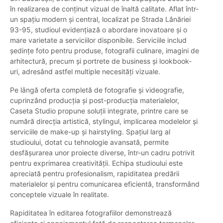
în realizarea de conținut vizual de înaltă calitate. Aflat într-
un spațiu modern și central, localizat pe Strada Lânăriei
93-95, studioul evidențiază o abordare inovatoare și o
mare varietate a serviciilor disponibile. Serviciile includ
ședințe foto pentru produse, fotografii culinare, imagini de
arhitectură, precum și portrete de business și lookbook-
uri, adresând astfel multiple necesități vizuale.
Pe lângă oferta completă de fotografie și videografie,
cuprinzând producția și post-producția materialelor,
Caseta Studio propune soluții integrate, printre care se
numără direcția artistică, stylingul, implicarea modelelor și
serviciile de make-up și hairstyling. Spațiul larg al
studioului, dotat cu tehnologie avansată, permite
desfășurarea unor proiecte diverse, într-un cadru potrivit
pentru exprimarea creativității. Echipa studioului este
apreciată pentru profesionalism, rapiditatea predării
materialelor și pentru comunicarea eficientă, transformând
conceptele vizuale în realitate.
Rapiditatea în editarea fotografiilor demonstrează