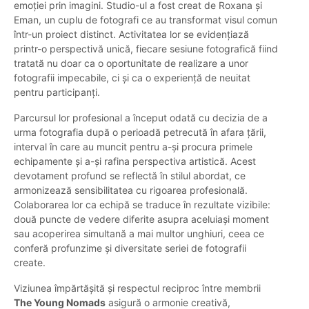
emoției prin imagini. Studio-ul a fost creat de Roxana și
Eman, un cuplu de fotografi ce au transformat visul comun
într-un proiect distinct. Activitatea lor se evidențiază
printr-o perspectivă unică, fiecare sesiune fotografică fiind
tratată nu doar ca o oportunitate de realizare a unor
fotografii impecabile, ci și ca o experiență de neuitat
pentru participanți.
Parcursul lor profesional a început odată cu decizia de a
urma fotografia după o perioadă petrecută în afara țării,
interval în care au muncit pentru a-și procura primele
echipamente și a-și rafina perspectiva artistică. Acest
devotament profund se reflectă în stilul abordat, ce
armonizează sensibilitatea cu rigoarea profesională.
Colaborarea lor ca echipă se traduce în rezultate vizibile:
două puncte de vedere diferite asupra aceluiași moment
sau acoperirea simultană a mai multor unghiuri, ceea ce
conferă profunzime și diversitate seriei de fotografii
create.
Viziunea împărtășită și respectul reciproc între membrii
The Young Nomads
asigură o armonie creativă,