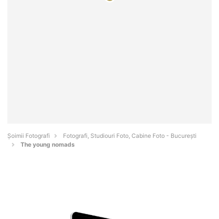
Șoimii Fotografi
Fotografi, Studiouri Foto, Cabine Foto - Bucureşti
The young nomads