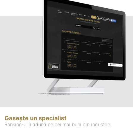
Gasește un specialist
Ranking-ul îi adună pe cei mai buni din industrie