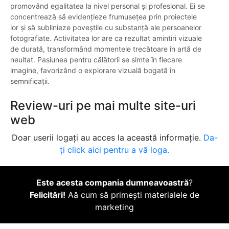
promovând egalitatea la nivel personal și profesional. Ei se
concentrează să evidențieze frumusețea prin proiectele
lor și să sublinieze poveștile cu substanță ale persoanelor
fotografiate. Activitatea lor are ca rezultat amintiri vizuale
de durată, transformând momentele trecătoare în artă de
neuitat. Pasiunea pentru călătorii se simte în fiecare
imagine, favorizând o explorare vizuală bogată în
semnificații.
Review-uri pe mai multe site-uri
web
Doar userii logați au acces la această informație.
Da-
ți click aici pentru a vă loga.
Este acesta compania dumneavoastră
?
Felicitări!
Aă cum să primești materialele de
marketing