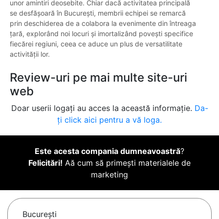
unor amintiri deosebite. Chiar dacă activitatea principală
se desfășoară în București, membrii echipei se remarcă
prin deschiderea de a colabora la evenimente din întreaga
țară, explorând noi locuri și imortalizând povești specifice
fiecărei regiuni, ceea ce aduce un plus de versatilitate
activității lor.
Review-uri pe mai multe site-uri
web
Doar userii logați au acces la această informație.
Da-
ți click aici pentru a vă loga.
Este acesta compania dumneavoastră
?
Felicitări!
Aă cum să primești materialele de
marketing
Bucureşti