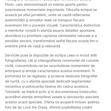
Florin, care demonstrează un interes aparte pentru
surprinderea momentelor importante. Filozofia echipei se
axează pe stilul jurnalistic, unde se caută reflectarea
autenticității și emoțiilor reale ce transpun fiecare
eveniment într-o poveste vizuală. Caracteristica distinctivă
a membrilor constă în atenția asupra detaliilor spontane,
abordând cu prioritate captarea zâmbetelor naturale și a
emoțiilor sincere, transformând astfel fiecare ocazie într-o
amintire plină de viață și relevanță.
Serviciile puse la dispoziție de echipa Leea.ro includ atât
fotografierea, cât și videografierea ceremoniei de cununie
civilă, concentrându-se pe surprinderea momentelor de
anticipare și emoție caracteristice acestui eveniment. În
portofoliul lor se regăsesc și proiecte dedicate fotografiei
de nuntă, cu o atenție specială dedicată segmentelor
romantice și petrecerilor festive din cadrul acestora.
Totodată, se implică activ și în documentarea botezurilor,
acordând atenție atmosferei vesele și obiceiurilor asociate
acestor ocazii speciale. Oferta lor acoperă inclusiv ședințe
foto de tip Love the Dress, oferind posibilitatea creării