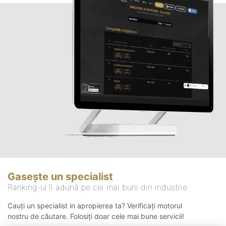
Gasește un specialist
Ranking-ul îi adună pe cei mai buni din industrie
Cauți un specialist in apropierea ta? Verificați motorul
nostru de căutare. Folosiți doar cele mai bune servicii!