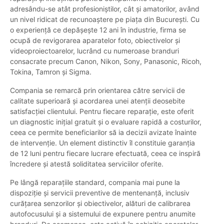
adresându-se atât profesioniștilor, cât și amatorilor, având
un nivel ridicat de recunoaștere pe piața din București. Cu
o experiență ce depășește 12 ani în industrie, firma se
ocupă de revigorarea aparatelor foto, obiectivelor și
videoproiectoarelor, lucrând cu numeroase branduri
consacrate precum Canon, Nikon, Sony, Panasonic, Ricoh,
Tokina, Tamron și Sigma.
Compania se remarcă prin orientarea către servicii de
calitate superioară și acordarea unei atenții deosebite
satisfacției clientului. Pentru fiecare reparație, este oferit
un diagnostic inițial gratuit și o evaluare rapidă a costurilor,
ceea ce permite beneficiarilor să ia decizii avizate înainte
de intervenție. Un element distinctiv îl constituie garanția
de 12 luni pentru fiecare lucrare efectuată, ceea ce inspiră
încredere și atestă soliditatea serviciilor oferite.
Pe lângă reparațiile standard, compania mai pune la
dispoziție și servicii preventive de mentenanță, inclusiv
curățarea senzorilor și obiectivelor, alături de calibrarea
autofocusului și a sistemului de expunere pentru anumite