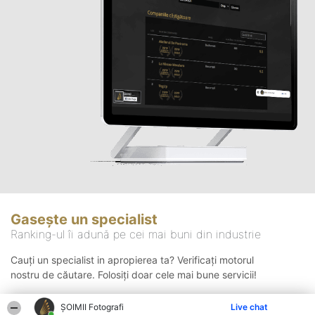
Gasește un specialist
Ranking-ul îi adună pe cei mai buni din industrie
Cauți un specialist in apropierea ta? Verificați motorul
nostru de căutare. Folosiți doar cele mai bune servicii!
ȘOIMII Fotografi
Live chat