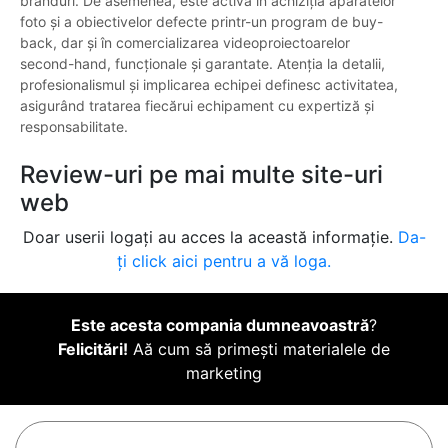
branduri. De asemenea, este activă în achiziția aparatelor
foto și a obiectivelor defecte printr-un program de buy-
back, dar și în comercializarea videoproiectoarelor
second-hand, funcționale și garantate. Atenția la detalii,
profesionalismul și implicarea echipei definesc activitatea,
asigurând tratarea fiecărui echipament cu expertiză și
responsabilitate.
Review-uri pe mai multe site-uri
web
Doar userii logați au acces la această informație.
Da-
ți click aici pentru a vă loga.
Este acesta compania dumneavoastră
?
Felicitări!
Aă cum să primești materialele de
marketing