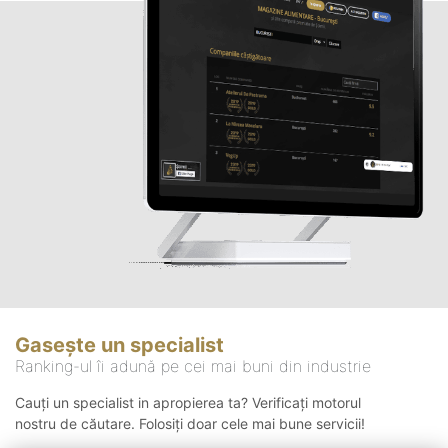
Gasește un specialist
Ranking-ul îi adună pe cei mai buni din industrie
Cauți un specialist in apropierea ta? Verificați motorul
nostru de căutare. Folosiți doar cele mai bune servicii!