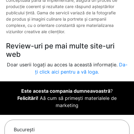
conceptuală până la implementare, asigură un proces de
producție coerent și rezultate care răspund așteptărilor
publicului țintă. Gama de servicii variază de la fotografie
de produs și imagini culinare la portrete și campanii
complexe, cu o orientare constantă spre materializarea
viziunilor creative ale clienților.
Review-uri pe mai multe site-uri
web
Doar userii logați au acces la această informație.
Da-
ți click aici pentru a vă loga.
Este acesta compania dumneavoastră
?
Felicitări!
Aă cum să primești materialele de
marketing
Bucureşti