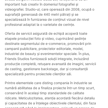
important hub creativ în domeniul fotografiei și
videografiei. Studio-ul, care operează din 2008, ocupă o
suprafață generoasă de 440 metri pătrați și se
specializează în furnizarea de conținut vizual de nivel
profesional adaptat la o varietate de cerințe.
Oferta de servicii asigurată de echipă acoperă toate
etapele producției foto și video, cuprinzând ședințe
destinate segmentului de e-commerce, promovării prin
campanii publicitare, proiectelor editoriale, modei,
industriei de beauty și evenimentelor speciale. În plus,
Friends Studios furnizează soluții integrate, incluzând
producție completă, retușare avansată de imagini, servicii
de casting, gestionare backstage, dar și consultanță
specializată pentru proiectele clienților săi.
Printre elementele care disting compania în industrie se
numără abilitatea de a finaliza proiecte într-un timp scurt,
conservând în același timp standardele de calitate
ridicate. Meticulozitatea, atenția acordată fiecărui detaliu
și capacitatea de a înțelege obiectivele clientului, din faza