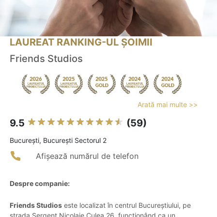
LAUREAT RANKING-UL ȘOIMII
Friends Studios
Arată mai multe >>
9.5
(59)
Bucureşti, Bucureşti Sectorul 2
Afișează numărul de telefon
Despre companie:
Friends Studios
este localizat în centrul Bucureștiului, pe
strada Sergent Nicolaie Culea 26, funcționând ca un