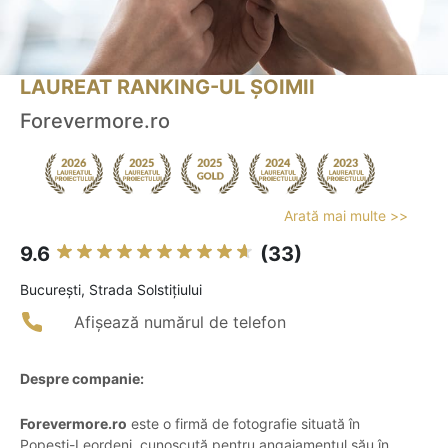
LAUREAT RANKING-UL ȘOIMII
Forevermore.ro
Arată mai multe >>
9.6
(33)
Bucureşti, Strada Solstițiului
Afișează numărul de telefon
Despre companie:
Forevermore.ro
este o firmă de fotografie situată în
Popești-Leordeni, cunoscută pentru angajamentul său în