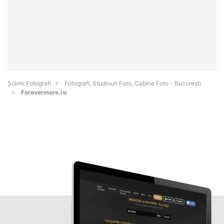
Șoimii Fotografi
Fotografi, Studiouri Foto, Cabine Foto - Bucureşti
Forevermore.ro