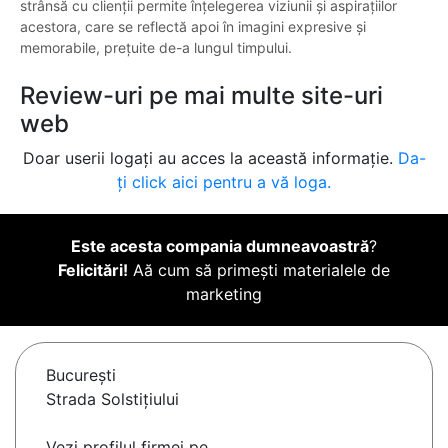
strânsă cu clienții permite înțelegerea viziunii și aspirațiilor
acestora, care se reflectă apoi în imagini expresive și
memorabile, prețuite de-a lungul timpului.
Review-uri pe mai multe site-uri
web
Doar userii logați au acces la această informație.
Da-
ți click aici pentru a vă loga.
Este acesta compania dumneavoastră
?
Felicitări!
Aă cum să primești materialele de
marketing
Bucureşti
Strada Solstițiului
Vezi profilul firmei pe