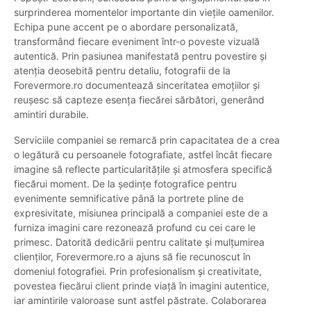
surprinderea momentelor importante din viețile oamenilor.
Echipa pune accent pe o abordare personalizată,
transformând fiecare eveniment într-o poveste vizuală
autentică. Prin pasiunea manifestată pentru povestire și
atenția deosebită pentru detaliu, fotografii de la
Forevermore.ro documentează sinceritatea emoțiilor și
reușesc să capteze esența fiecărei sărbători, generând
amintiri durabile.
Serviciile companiei se remarcă prin capacitatea de a crea
o legătură cu persoanele fotografiate, astfel încât fiecare
imagine să reflecte particularitățile și atmosfera specifică
fiecărui moment. De la ședințe fotografice pentru
evenimente semnificative până la portrete pline de
expresivitate, misiunea principală a companiei este de a
furniza imagini care rezonează profund cu cei care le
primesc. Datorită dedicării pentru calitate și mulțumirea
clienților, Forevermore.ro a ajuns să fie recunoscut în
domeniul fotografiei. Prin profesionalism și creativitate,
povestea fiecărui client prinde viață în imagini autentice,
iar amintirile valoroase sunt astfel păstrate. Colaborarea