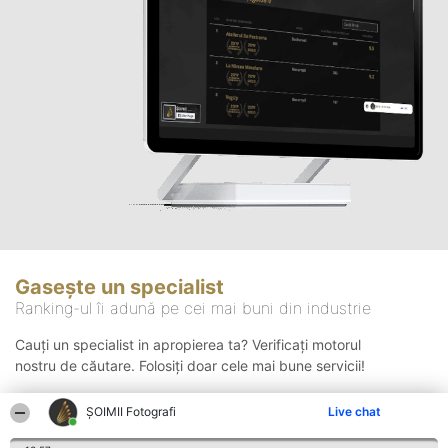
Gasește un specialist
Ranking-ul îi adună pe cei mai buni din industrie
Cauți un specialist in apropierea ta? Verificați motorul
nostru de căutare. Folosiți doar cele mai bune servicii!
ȘOIMII Fotografi
Live chat
Căutare