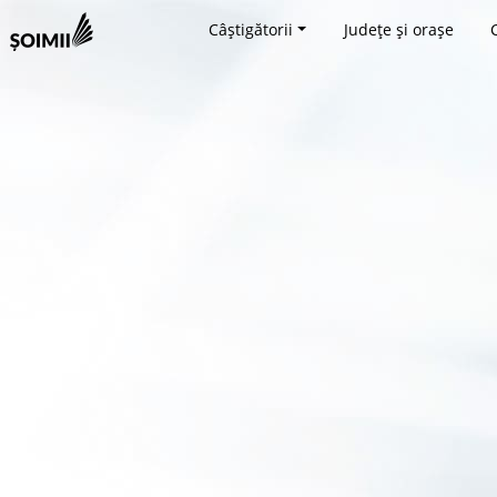
Câștigătorii
Județe și orașe