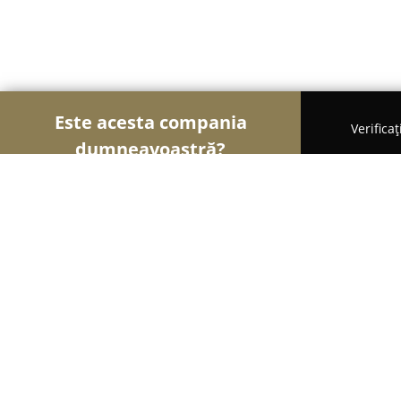
Este acesta compania
Verifica
dumneavoastră?
Șoimii Fotografi
Fotografi, Studiouri Foto, Cabine
Event Portrait - Photo, Video & Pho