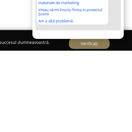
materiale de marketing
Vreau să-mi înscriu firma in proiectul
Șoimii
Am o altă problemă
e succesul dumneavoastră.
Verificați
cializată în captarea momentelor deosebite,
 fotografie, videografie și cabine foto dedicate
ccent pe importanța fiecărei clipe, echipa sa
nticității și emoției specific fiecărui eveniment,
n amintiri valoroase și de durată.