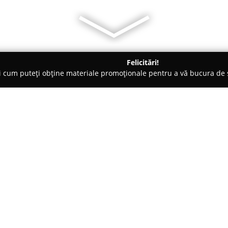
Felicitări!
ți cum puteți obține materiale promoționale pentru a vă bucura d
 Foto - Bucureşti
Event Portrait - Photo, Video & Photobooth
tobooth
Despre companie:
Event Portrait
este o firmă spe
oferind servicii profesionale de
evenimentelor. Compania pune a
având ca scop surprinderea aute
Arată mai multe >>
transformând aceste momente î