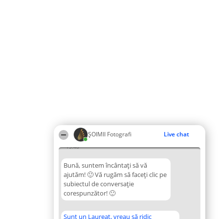
ȘOIMII Fotografi
Live chat
15:48
Bună, suntem încântați să vă
ajutăm! 🙂 Vă rugăm să faceți clic pe
subiectul de conversație
corespunzător! 🙂
Sunt un Laureat, vreau să ridic