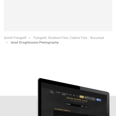
Șoimii Fotografi
Fotografi, Studiouri Foto, Cabine Foto - Bucureşti
Ionut Draghiceanu Photography