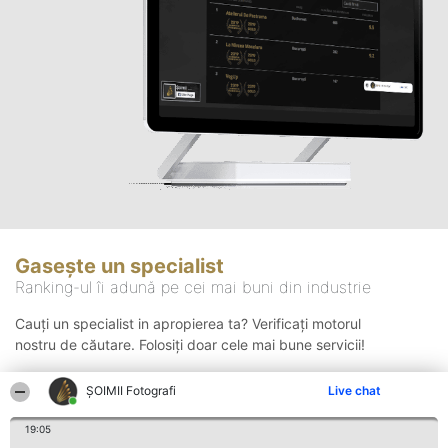
Gasește un specialist
Ranking-ul îi adună pe cei mai buni din industrie
Cauți un specialist in apropierea ta? Verificați motorul
nostru de căutare. Folosiți doar cele mai bune servicii!
ȘOIMII Fotografi
Live chat
Căutare
19:05