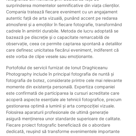
surprinderea momentelor semnificative din viața clienților.
Compania tratează fiecare eveniment cu un angajament
autentic față de arta vizuală, punând accent pe redarea
atmosferei și a emoțiilor în fiecare fotografie, transformând
cadrele în amintiri durabile. Metoda de lucru adoptată se
bazează pe discreție și o capacitate remarcabilă de
observație, ceea ce permite captarea spontană a detaliilor
care definesc unicitatea fiecărui eveniment, indiferent că
este vorba de clipe vesele sau emoționante.
Portofoliul de servicii furnizat de Ionut Draghiceanu
Photography include în principal fotografia de nuntă și
fotografia de botez, considerate printre cele mai relevante
momente din existența personală. Expertiza companiei
este confirmată de participarea la cursuri acreditate care
acoperă aspecte esențiale ale tehnicii fotografice, precum
gestionarea optimă a luminii și arta compoziției vizuale.
Folosirea aparaturii profesionale de ultimă generație
asigură menținerea unor standarde superioare de calitate.
Fiecare proiect fotografic beneficiază de o abordare
dedicată, reușind să transforme evenimentele importante