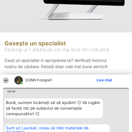
Gasește un specialist
Ranking-ul îi adună pe cei mai buni din industrie
Cauți un specialist in apropierea ta? Verificați motorul
nostru de căutare. Folosiți doar cele mai bune servicii!
ȘOIMII Fotografi
Live chat
Căutare
04:04
Bună, suntem încântați să vă ajutăm! 🙂 Vă rugăm
să faceți clic pe subiectul de conversație
corespunzător! 🙂
Sunt un Laureat, vreau să ridic materiale de
Organizator Ranking
Plebiscyt
Contact