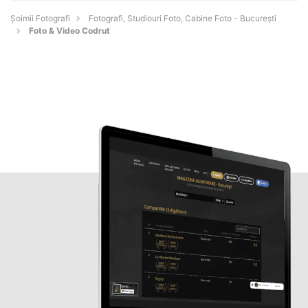
Șoimii Fotografi
Fotografi, Studiouri Foto, Cabine Foto - Bucureşti
Foto & Video Codrut