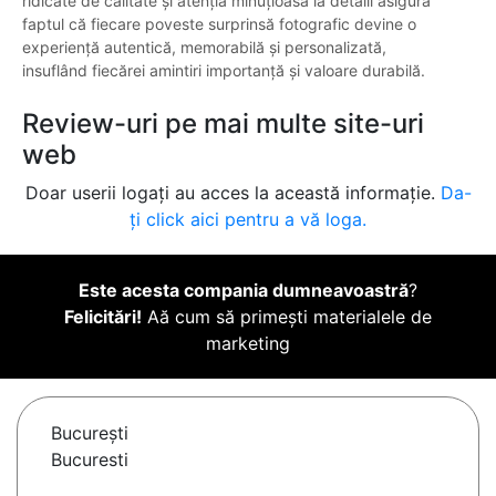
ridicate de calitate și atenția minuțioasă la detalii asigură
faptul că fiecare poveste surprinsă fotografic devine o
experiență autentică, memorabilă și personalizată,
insuflând fiecărei amintiri importanță și valoare durabilă.
Review-uri pe mai multe site-uri
web
Doar userii logați au acces la această informație.
Da-
ți click aici pentru a vă loga.
Este acesta compania dumneavoastră
?
Felicitări!
Aă cum să primești materialele de
marketing
Bucureşti
Bucuresti