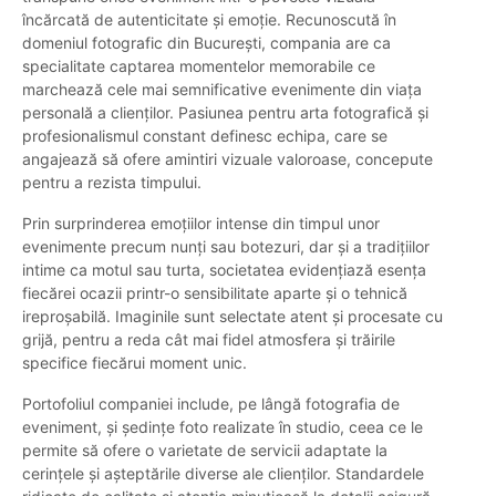
încărcată de autenticitate și emoție. Recunoscută în
domeniul fotografic din București, compania are ca
specialitate captarea momentelor memorabile ce
marchează cele mai semnificative evenimente din viața
personală a clienților. Pasiunea pentru arta fotografică și
profesionalismul constant definesc echipa, care se
angajează să ofere amintiri vizuale valoroase, concepute
pentru a rezista timpului.
Prin surprinderea emoțiilor intense din timpul unor
evenimente precum nunți sau botezuri, dar și a tradițiilor
intime ca motul sau turta, societatea evidențiază esența
fiecărei ocazii printr-o sensibilitate aparte și o tehnică
ireproșabilă. Imaginile sunt selectate atent și procesate cu
grijă, pentru a reda cât mai fidel atmosfera și trăirile
specifice fiecărui moment unic.
Portofoliul companiei include, pe lângă fotografia de
eveniment, și ședințe foto realizate în studio, ceea ce le
permite să ofere o varietate de servicii adaptate la
cerințele și așteptările diverse ale clienților. Standardele