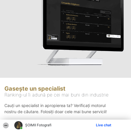
Gasește un specialist
Ranking-ul îi adună pe cei mai buni din industrie
Cauți un specialist in apropierea ta? Verificați motorul
nostru de căutare. Folosiți doar cele mai bune servicii!
ȘOIMII Fotografi
Live chat
Căutare