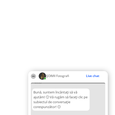
ȘOIMII Fotografi
Live chat
09:35
Bună, suntem încântați să vă
ajutăm! 🙂 Vă rugăm să faceți clic pe
subiectul de conversație
corespunzător! 🙂