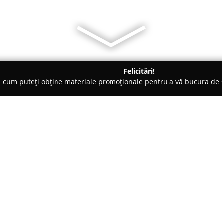
Felicitări!
ți cum puteți obține materiale promoționale pentru a vă bucura d
 Foto - Bucureşti
MHN Pictures
Despre companie:
MHN Pictures
ocupă un loc not
concentrându-se pe captarea u
nunțile și clipele intime din vi
pasiune autentică față de arta 
Arată mai multe >>