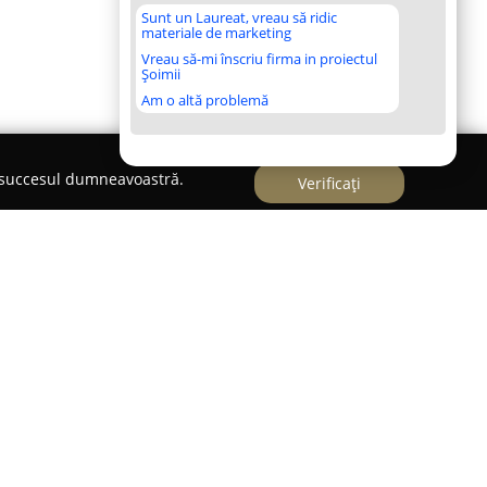
Sunt un Laureat, vreau să ridic
materiale de marketing
Vreau să-mi înscriu firma in proiectul
Șoimii
Am o altă problemă
e succesul dumneavoastră.
Verificați
abil în domeniul fotografiei din România,
nor evenimente deosebit de valoroase, cum ar fi
ața familiilor. Compania se remarcă printr-o
fotografică, tratând această activitate nu doar ca