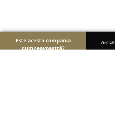
Este acesta compania
Verifica
dumneavoastră?
Șoimii Fotografi
Fotografi, Studiouri Foto, Cabine
MHN Pictures