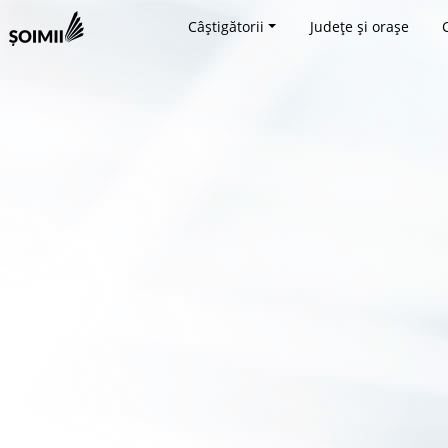
Câștigătorii
Județe și orașe