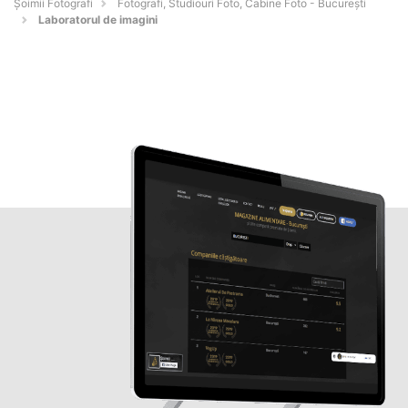
Șoimii Fotografi
Fotografi, Studiouri Foto, Cabine Foto - Bucureşti
Laboratorul de imagini