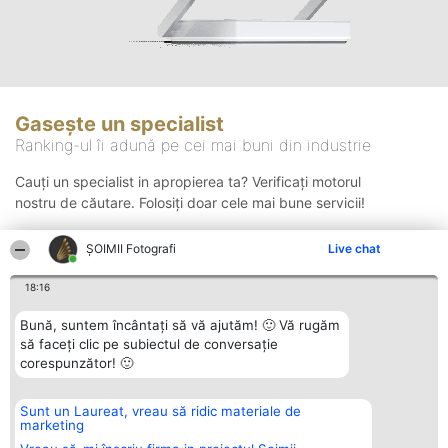
Gasește un specialist
Ranking-ul îi adună pe cei mai buni din industrie
Cauți un specialist in apropierea ta? Verificați motorul
nostru de căutare. Folosiți doar cele mai bune servicii!
ȘOIMII Fotografi
Live chat
Căutare
18:16
Bună, suntem încântați să vă ajutăm! 🙂 Vă rugăm
să faceți clic pe subiectul de conversație
corespunzător! 🙂
Sunt un Laureat, vreau să ridic materiale de
Organizator Ranking
Plebiscyt
Contact
marketing
BRIGHT SOLUTIONS BR SRL
Câștigătorii
Contact
Aleea Timisul De Sus 2 Bl. A30
Lista Tuturor