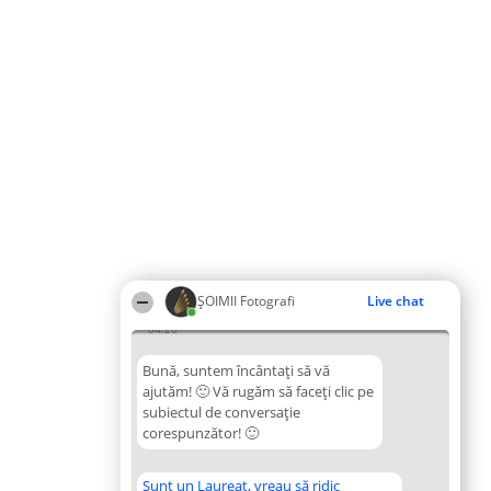
ȘOIMII Fotografi
Live chat
04:20
Bună, suntem încântați să vă
ajutăm! 🙂 Vă rugăm să faceți clic pe
subiectul de conversație
corespunzător! 🙂
Sunt un Laureat, vreau să ridic