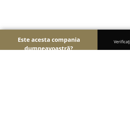
Este acesta compania
Verifica
dumneavoastră?
Șoimii Fotografi
Fotografi, Studiouri Foto, Cabine
Miva Foto