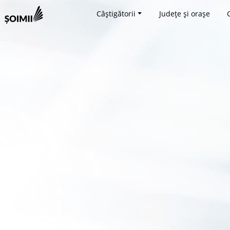
Câștigătorii
Județe și orașe