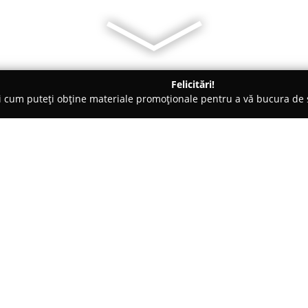
Felicitări!
ți cum puteți obține materiale promoționale pentru a vă bucura d
 Foto - Bucureşti
Miva Foto
Despre companie:
Aflată în centrul Bucureștiului
impus ca un punct de referință 
fotografiei, cu o prezență const
imagine realizată în acest stud
Arată mai multe >>
transformată într-o poveste, 