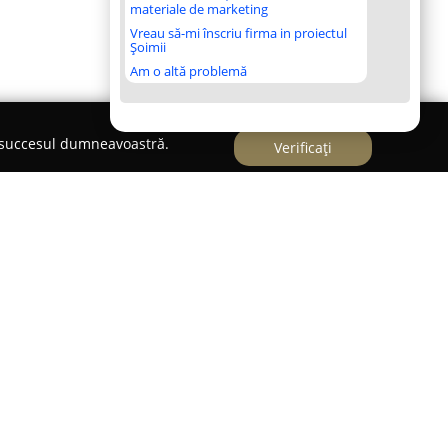
materiale de marketing
Vreau să-mi înscriu firma in proiectul
Șoimii
Am o altă problemă
e succesul dumneavoastră.
Verificați
, pe Strada George Enescu 43,
Miva Foto
s-a
pentru entuziaștii și profesioniștii din domeniul
antă în industrie de peste zece ani. Fiecare
io primește o atenție deosebită, fiind
un moment special sau o emoție memorabilă.