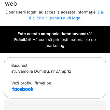
web
Doar userii logați au acces la această informație.
Da-
ți click aici pentru a vă loga.
Este acesta compania dumneavoastră
?
Felicitări!
Aă cum să primești materialele de
marketing
Bucureşti
str. Samoila Dumitru, nr.27, ap.12
Vezi profilul firmei pe