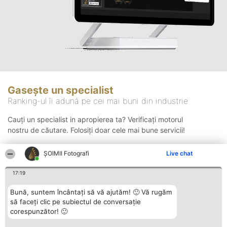
Gasește un specialist
Ranking-ul îi adună pe cei mai buni din industrie
Cauți un specialist in apropierea ta? Verificați motorul
nostru de căutare. Folosiți doar cele mai bune servicii!
ȘOIMII Fotografi
Live chat
Căutare
17:19
Bună, suntem încântați să vă ajutăm! 🙂 Vă rugăm
să faceți clic pe subiectul de conversație
corespunzător! 🙂