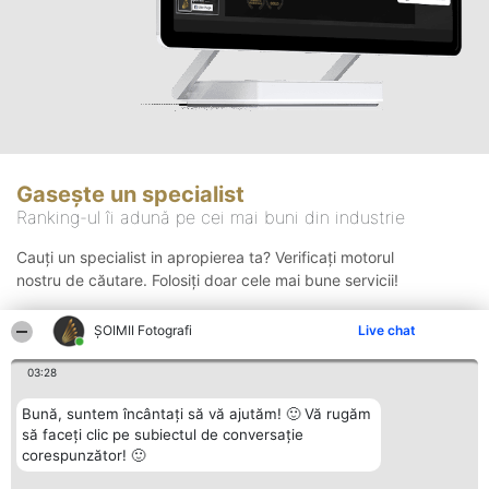
Gasește un specialist
Ranking-ul îi adună pe cei mai buni din industrie
Cauți un specialist in apropierea ta? Verificați motorul
nostru de căutare. Folosiți doar cele mai bune servicii!
ȘOIMII Fotografi
Live chat
Căutare
03:28
Bună, suntem încântați să vă ajutăm! 🙂 Vă rugăm
să faceți clic pe subiectul de conversație
corespunzător! 🙂