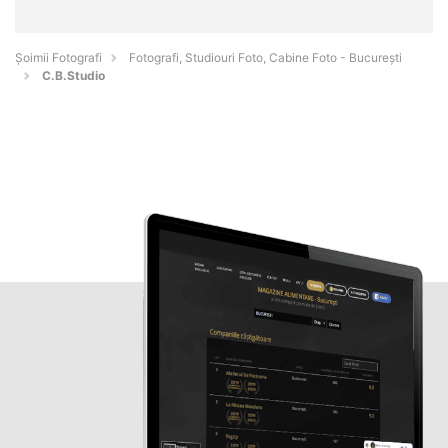
Șoimii Fotografi
Fotografi, Studiouri Foto, Cabine Foto - Bucureşti
C.B.Studio