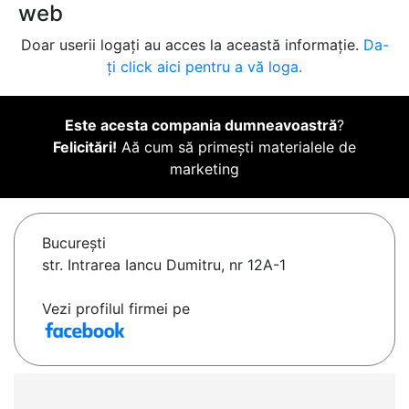
web
Doar userii logați au acces la această informație.
Da-
ți click aici pentru a vă loga.
Este acesta compania dumneavoastră
?
Felicitări!
Aă cum să primești materialele de
marketing
Bucureşti
str. Intrarea Iancu Dumitru, nr 12A-1
Vezi profilul firmei pe