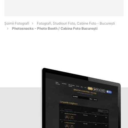
Șoimii Fotografi
Fotografi, Studiouri Foto, Cabine Foto - Bucureşti
Photosnacks - Photo Booth / Cabina Foto București