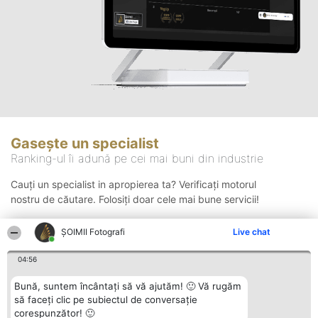
Gasește un specialist
Ranking-ul îi adună pe cei mai buni din industrie
Cauți un specialist in apropierea ta? Verificați motorul
nostru de căutare. Folosiți doar cele mai bune servicii!
ȘOIMII Fotografi
Live chat
Căutare
04:56
Bună, suntem încântați să vă ajutăm! 🙂 Vă rugăm
să faceți clic pe subiectul de conversație
corespunzător! 🙂