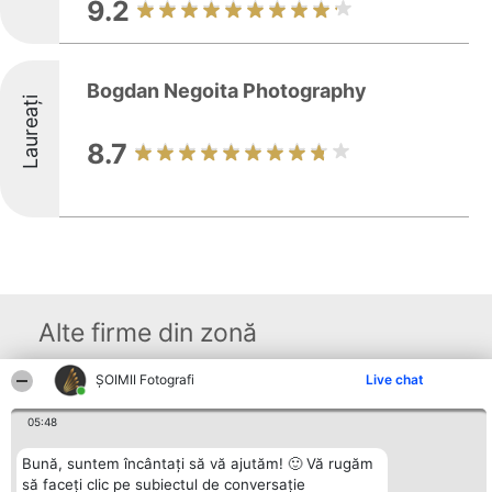
9.2
Bogdan Negoita Photography
Laureați
8.7
Alte firme din zonă
ȘOIMII Fotografi
Live chat
Organizator Ranking
Plebiscyt
Contact
BRIGHT SOLUTIONS BR SRL
05:48
Câștigătorii
Contact
Aleea Timisul De Sus 2 Bl. A30
Lista Tuturor
Sc. A Et. 4 Ap. 13 Cod 061952
Laureaților
Bună, suntem încântați să vă ajutăm! 🙂 Vă rugăm
București
Reguli
să faceți clic pe subiectul de conversație
CUI 36737675
Statut