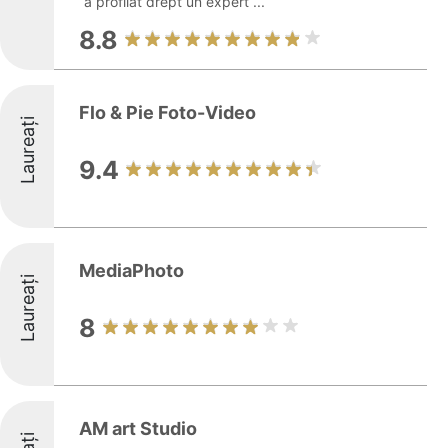
a profilat drept un expert ...
8.8
Flo & Pie Foto-Video
Laureați
9.4
MediaPhoto
Laureați
8
AM art Studio