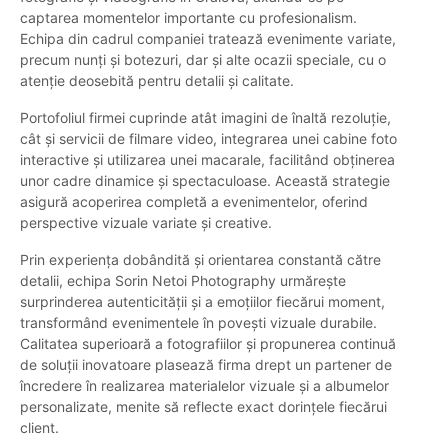
captarea momentelor importante cu profesionalism.
Echipa din cadrul companiei tratează evenimente variate,
precum nunți și botezuri, dar şi alte ocazii speciale, cu o
atenție deosebită pentru detalii și calitate.
Portofoliul firmei cuprinde atât imagini de înaltă rezoluție,
cât și servicii de filmare video, integrarea unei cabine foto
interactive și utilizarea unei macarale, facilitând obținerea
unor cadre dinamice și spectaculoase. Această strategie
asigură acoperirea completă a evenimentelor, oferind
perspective vizuale variate și creative.
Prin experiența dobândită și orientarea constantă către
detalii, echipa Sorin Netoi Photography urmărește
surprinderea autenticității și a emoțiilor fiecărui moment,
transformând evenimentele în povești vizuale durabile.
Calitatea superioară a fotografiilor și propunerea continuă
de soluții inovatoare plasează firma drept un partener de
încredere în realizarea materialelor vizuale și a albumelor
personalizate, menite să reflecte exact dorințele fiecărui
client.