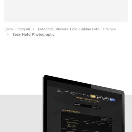
Șoimii Fotografi
Fotografi, Studiouri Foto, Cabine Foto - Craiova
Sorin Netoi Photography