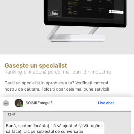
Gasește un specialist
Ranking-ul îi adună pe cei mai buni din industrie
Cauți un specialist in apropierea ta? Verificați motorul
nostru de căutare. Folosiți doar cele mai bune servicii!
ȘOIMII Fotografi
Live chat
Căutare
22:47
Bună, suntem încântați să vă ajutăm! 🙂 Vă rugăm
să faceți clic pe subiectul de conversație