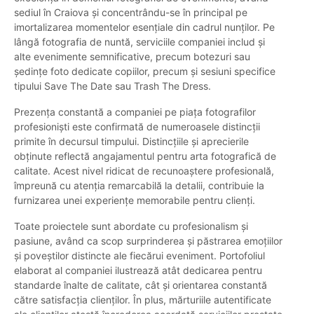
sediul în Craiova și concentrându-se în principal pe
imortalizarea momentelor esențiale din cadrul nunților. Pe
lângă fotografia de nuntă, serviciile companiei includ și
alte evenimente semnificative, precum botezuri sau
ședințe foto dedicate copiilor, precum și sesiuni specifice
tipului Save The Date sau Trash The Dress.
Prezența constantă a companiei pe piața fotografilor
profesioniști este confirmată de numeroasele distincții
primite în decursul timpului. Distincțiile și aprecierile
obținute reflectă angajamentul pentru arta fotografică de
calitate. Acest nivel ridicat de recunoaștere profesională,
împreună cu atenția remarcabilă la detalii, contribuie la
furnizarea unei experiențe memorabile pentru clienți.
Toate proiectele sunt abordate cu profesionalism și
pasiune, având ca scop surprinderea și păstrarea emoțiilor
și poveștilor distincte ale fiecărui eveniment. Portofoliul
elaborat al companiei ilustrează atât dedicarea pentru
standarde înalte de calitate, cât și orientarea constantă
către satisfacția clienților. În plus, mărturiile autentificate