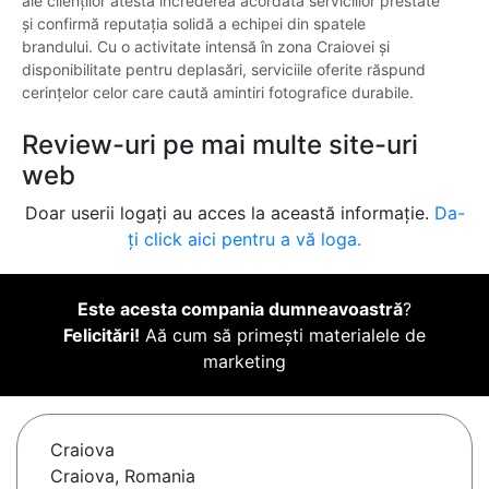
ale clienților atestă încrederea acordată serviciilor prestate
și confirmă reputația solidă a echipei din spatele
brandului. Cu o activitate intensă în zona Craiovei și
disponibilitate pentru deplasări, serviciile oferite răspund
cerințelor celor care caută amintiri fotografice durabile.
Review-uri pe mai multe site-uri
web
Doar userii logați au acces la această informație.
Da-
ți click aici pentru a vă loga.
Este acesta compania dumneavoastră
?
Felicitări!
Aă cum să primești materialele de
marketing
Craiova
Craiova, Romania