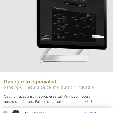
Gasește un specialist
Ranking-ul îi adună pe cei mai buni din industrie
Cauți un specialist in apropierea ta? Verificați motorul
nostru de căutare. Folosiți doar cele mai bune servicii!