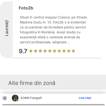
Foto2b
Situat în centrul orașului Craiova, pe Strada
Laureați
Madona Dudu nr. 10, Foto2b s-a evidențiat
ca un partener de încredere pentru servicii
fotografice în România. Acest studio cu
experiență oferă o varietate extinsă de
servicii profesionale, adaptate ...
9.7
Alte firme din zonă
ȘOIMII Fotografi
Live chat
Organizator Ranking
Plebiscyt
Contact
BRIGHT SOLUTIONS BR SRL
Câștigătorii
Contact
Aleea Timisul De Sus 2 Bl. A30
Lista Tuturor