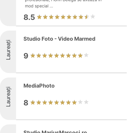
mod special ...
8.5
Studio Foto - Video Marmed
Laureați
9
MediaPhoto
Laureați
8
Studio MariusMarcoci.ro