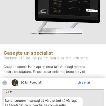
Gasește un specialist
Ranking-ul îi adună pe cei mai buni din industrie
Cauți un specialist in apropierea ta? Verificați motorul
nostru de căutare. Folosiți doar cele mai bune servicii!
ȘOIMII Fotografi
Live chat
Căutare
23:44
Bună, suntem încântați să vă ajutăm! 🙂 Vă rugăm
să faceți clic pe subiectul de conversație