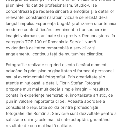
și un nivel ridicat de profesionalism. Studio-ul se
concentrează pe redarea sinceră a emoțiilor și a detaliilor
relevante, construind narațiuni vizuale ce rezistă de-a
lungul timpului. Experiența bogată și utilizarea unor tehnici
moderne conferă fiecărui eveniment o transpunere în
imagini valoroase, animate și expresive. Recunoașterea în
categoria TOP 100 of Romania la Servicii Nuntă
evidențiază calitatea remarcabilă a serviciilor și
angajamentul continuu față de mulțumirea clienților.
Fotografiile realizate surprind esența fiecărui moment,
aducând în prim-plan originalitatea și farmecul persoanei
sau al evenimentului fotografiat. Prin creativitate și o
atenție minuțioasă la detalii, Florin Stefan Fotograf
propune mult mai mult decât simple imagini – rezultatul
constă în experiențe memorabile, imortalizate artistic, ce
pun în valoare importanța clipei. Această abordare a
consolidat o reputație solidă printre profesioniștii
fotografiei din România. Serviciile sunt dezvoltate pentru a
satisface chiar și cele mai ridicate așteptări, garantând
rezultate de cea mai înaltă calitate.