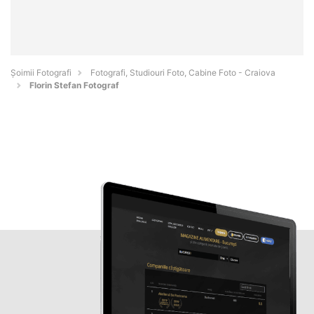
Șoimii Fotografi
Fotografi, Studiouri Foto, Cabine Foto - Craiova
Florin Stefan Fotograf