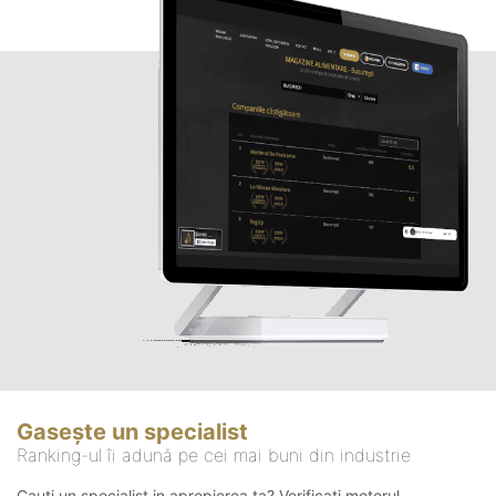
Gasește un specialist
Ranking-ul îi adună pe cei mai buni din industrie
Cauți un specialist in apropierea ta? Verificați motorul