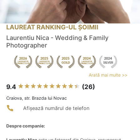
LAUREAT RANKING-UL ȘOIMII
Laurentiu Nica - Wedding & Family
Photographer
Arată mai multe >>
9.4
(26)
Craiova, str. Brazda lui Novac
Afișează numărul de telefon
Despre companie:
Laurentiu Nica
este un fotograf din Craiova, recunoscut