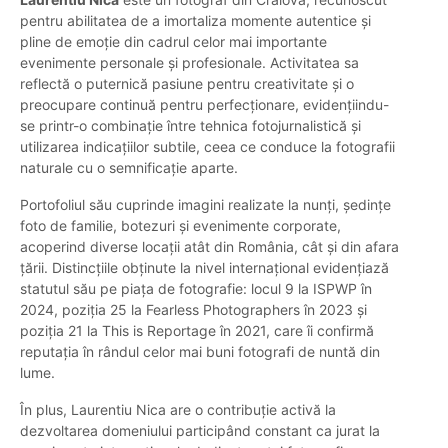
pentru abilitatea de a imortaliza momente autentice și
pline de emoție din cadrul celor mai importante
evenimente personale și profesionale. Activitatea sa
reflectă o puternică pasiune pentru creativitate și o
preocupare continuă pentru perfecționare, evidențiindu-
se printr-o combinație între tehnica fotojurnalistică și
utilizarea indicațiilor subtile, ceea ce conduce la fotografii
naturale cu o semnificație aparte.
Portofoliul său cuprinde imagini realizate la nunți, ședințe
foto de familie, botezuri și evenimente corporate,
acoperind diverse locații atât din România, cât și din afara
țării. Distincțiile obținute la nivel internațional evidențiază
statutul său pe piața de fotografie: locul 9 la ISPWP în
2024, poziția 25 la Fearless Photographers în 2023 și
poziția 21 la This is Reportage în 2021, care îi confirmă
reputația în rândul celor mai buni fotografi de nuntă din
lume.
În plus, Laurentiu Nica are o contribuție activă la
dezvoltarea domeniului participând constant ca jurat la