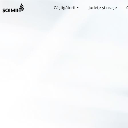
Câștigătorii
Județe și orașe