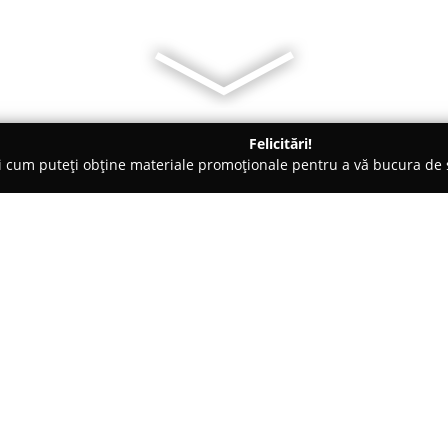
Felicitări!
ți cum puteți obține materiale promoționale pentru a vă bucura d
 Foto - Craiova
Maik Photographer STUDIO FOTO
Despre companie:
Cu o experiență care depășește
Photographer STUDIO FOTO
se
surprinderea celor mai import
manieră distinctă, având o orie
Arată mai multe >>