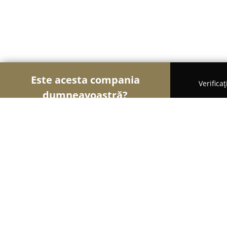
Este acesta compania
Verifica
dumneavoastră?
Șoimii Fotografi
Fotografi, Studiouri Foto, Cabine
Maik Photographer STUDIO FOTO