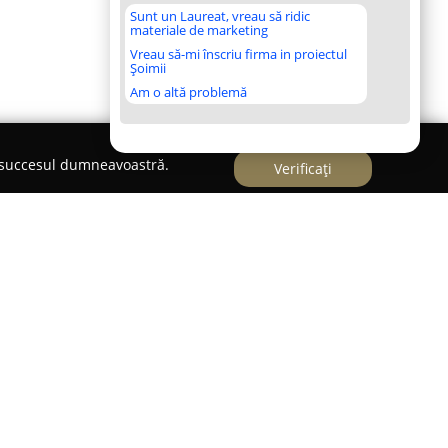
Sunt un Laureat, vreau să ridic
materiale de marketing
Vreau să-mi înscriu firma in proiectul
Șoimii
Am o altă problemă
e succesul dumneavoastră.
Verificați
 zece ani în domeniul fotografiei,
Maik
 evidențiază ca un studio ce se concentrează pe
ante momente. Acest studio operează într-o
ntare principală spre fotografia de eveniment,