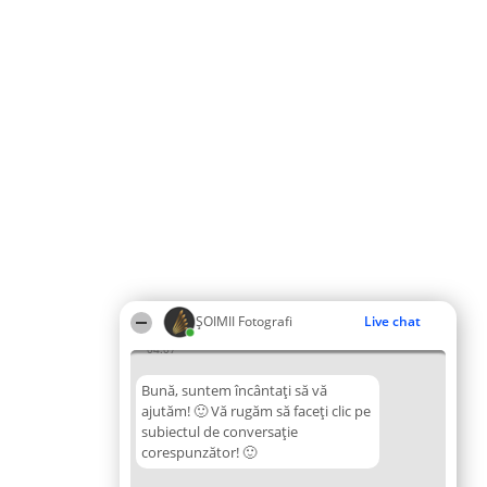
ȘOIMII Fotografi
Live chat
04:07
Bună, suntem încântați să vă
ajutăm! 🙂 Vă rugăm să faceți clic pe
subiectul de conversație
corespunzător! 🙂