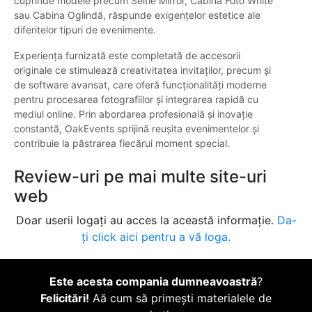
cuprinde modele precum Selfie Mirror, Cabina Foto White
sau Cabina Oglindă, răspunde exigențelor estetice ale
diferitelor tipuri de evenimente.
Experiența furnizată este completată de accesorii
originale ce stimulează creativitatea invitaților, precum și
de software avansat, care oferă funcționalități moderne
pentru procesarea fotografiilor și integrarea rapidă cu
mediul online. Prin abordarea profesională și inovație
constantă, OakEvents sprijină reușita evenimentelor și
contribuie la păstrarea fiecărui moment special.
Review-uri pe mai multe site-uri
web
Doar userii logați au acces la această informație.
Da-
ți click aici pentru a vă loga.
Este acesta compania dumneavoastră
?
Felicitări!
Aă cum să primești materialele de