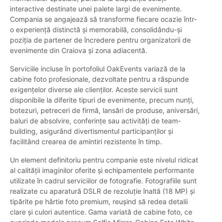
interactive destinate unei palete largi de evenimente.
Compania se angajează să transforme fiecare ocazie într-
o experiență distinctă și memorabilă, consolidându-și
poziția de partener de încredere pentru organizatorii de
evenimente din Craiova și zona adiacentă.
Serviciile incluse în portofoliul OakEvents variază de la
cabine foto profesionale, dezvoltate pentru a răspunde
exigențelor diverse ale clienților. Aceste servicii sunt
disponibile la diferite tipuri de evenimente, precum nunți,
botezuri, petreceri de firmă, lansări de produse, aniversări,
baluri de absolvire, conferințe sau activități de team-
building, asigurând divertismentul participanților și
facilitând crearea de amintiri rezistente în timp.
Un element definitoriu pentru companie este nivelul ridicat
al calității imaginilor oferite și echipamentele performante
utilizate în cadrul serviciilor de fotografie. Fotografiile sunt
realizate cu aparatură DSLR de rezoluție înaltă (18 MP) și
tipărite pe hârtie foto premium, reușind să redea detalii
clare și culori autentice. Gama variată de cabine foto, ce