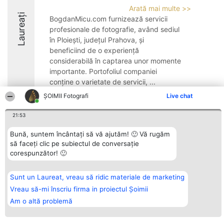
Arată mai multe >>
Laureați
BogdanMicu.com furnizează servicii
profesionale de fotografie, având sediul
în Ploiești, județul Prahova, și
beneficiind de o experiență
considerabilă în captarea unor momente
importante. Portofoliul companiei
conține o varietate de servicii, ...
ȘOIMII Fotografi
Live chat
10
21:53
Bună, suntem încântați să vă ajutăm! 🙂 Vă rugăm
Organizator Ranking
Plebiscyt
Contact
să faceți clic pe subiectul de conversație
BRIGHT SOLUTIONS BR SRL
Câștigătorii
Contact
Aleea Timisul De Sus 2 Bl. A30
Lista Tuturor
corespunzător! 🙂
Sc. A Et. 4 Ap. 13 Cod 061952
Laureaților
București
Reguli
CUI 36737675
Statut
Sunt un Laureat, vreau să ridic materiale de marketing
tel: +40 770 990 492
Politica de
Vreau să-mi înscriu firma in proiectul Șoimii
confidențialitate
Am o altă problemă