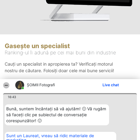
Gasește un specialist
Ranking-ul îi adună pe cei mai buni din industrie
Cauți un specialist in apropierea ta? Verificați motorul
nostru de căutare. Folosiți doar cele mai bune servicii!
ȘOIMII Fotografi
Live chat
Căutare
16:43
Bună, suntem încântați să vă ajutăm! 🙂 Vă rugăm
să faceți clic pe subiectul de conversație
corespunzător! 🙂
Sunt un Laureat, vreau să ridic materiale de
Organizator Ranking
Plebiscyt
Contact