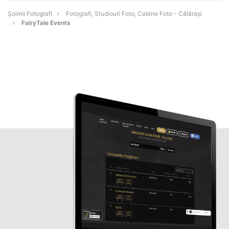
Șoimii Fotografi
Fotografi, Studiouri Foto, Cabine Foto - Călăraşi
FairyTale Events