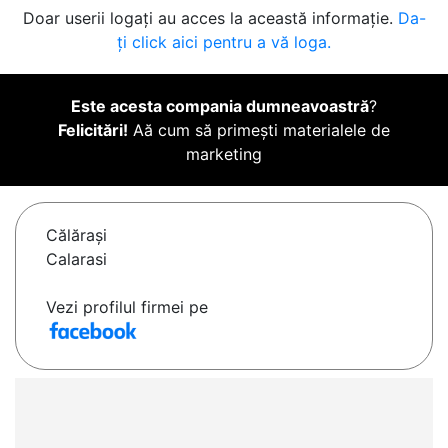
Doar userii logați au acces la această informație.
Da-
ți click aici pentru a vă loga.
Este acesta compania dumneavoastră
?
Felicitări!
Aă cum să primești materialele de
marketing
Călăraşi
Calarasi
Vezi profilul firmei pe