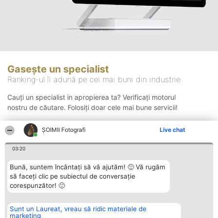
Gasește un specialist
Ranking-ul îi adună pe cei mai buni din industrie
Cauți un specialist in apropierea ta? Verificați motorul
nostru de căutare. Folosiți doar cele mai bune servicii!
ȘOIMII Fotografi
Live chat
Căutare
03:20
Bună, suntem încântați să vă ajutăm! 🙂 Vă rugăm
să faceți clic pe subiectul de conversație
corespunzător! 🙂
Sunt un Laureat, vreau să ridic materiale de
Organizator Ranking
Plebiscyt
Contact
marketing
BRIGHT SOLUTIONS BR SRL
Câștigătorii
Contact