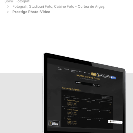
Șoimii Fotografi
Fotografi, Studiouri Foto, Cabine Foto - Curtea de Argeş
Prestige Photo-Video