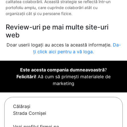
calitatea colaborării. Această strategie se reflectă într-un
portofoliu amplu, care cuprinde colaborări atât cu
organizații cât și cu persoane fizice.
Review-uri pe mai multe site-uri
web
Doar userii logați au acces la această informație.
Da-
ți click aici pentru a vă loga.
Este acesta compania dumneavoastră
?
Felicitări!
Aă cum să primești materialele de
marketing
Călăraşi
Strada Cornișei
Vezi profilul firmei pe