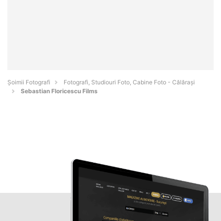
Șoimii Fotografi
Fotografi, Studiouri Foto, Cabine Foto - Călăraşi
Sebastian Floricescu Films