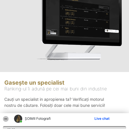
Gasește un specialist
Ranking-ul îi adună pe cei mai buni din industrie
Cauți un specialist in apropierea ta? Verificați motorul
nostru de căutare. Folosiți doar cele mai bune servicii!
ȘOIMII Fotografi
Live chat
Căutare