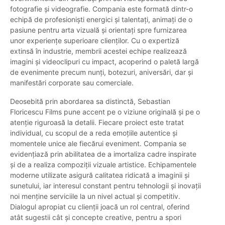
fotografie și videografie. Compania este formată dintr-o
echipă de profesioniști energici și talentați, animați de o
pasiune pentru arta vizuală și orientați spre furnizarea
unor experiențe superioare clienților. Cu o expertiză
extinsă în industrie, membrii acestei echipe realizează
imagini și videoclipuri cu impact, acoperind o paletă largă
de evenimente precum nunți, botezuri, aniversări, dar și
manifestări corporate sau comerciale.
Deosebită prin abordarea sa distinctă, Sebastian
Floricescu Films pune accent pe o viziune originală și pe o
atenție riguroasă la detalii. Fiecare proiect este tratat
individual, cu scopul de a reda emoțiile autentice și
momentele unice ale fiecărui eveniment. Compania se
evidențiază prin abilitatea de a imortaliza cadre inspirate
și de a realiza compoziții vizuale artistice. Echipamentele
moderne utilizate asigură calitatea ridicată a imaginii și
sunetului, iar interesul constant pentru tehnologii și inovații
noi menține serviciile la un nivel actual și competitiv.
Dialogul apropiat cu clienții joacă un rol central, oferind
atât sugestii cât și concepte creative, pentru a spori