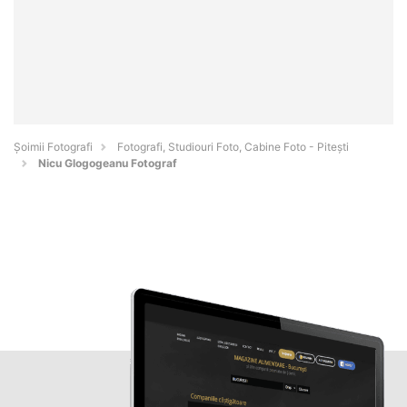
Șoimii Fotografi
Fotografi, Studiouri Foto, Cabine Foto - Piteşti
Nicu Glogogeanu Fotograf