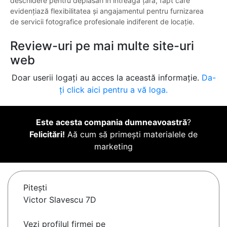
deschidere pentru deplasări în întreaga țară, fapt care
evidențiază flexibilitatea și angajamentul pentru furnizarea
de servicii fotografice profesionale indiferent de locație.
Review-uri pe mai multe site-uri
web
Doar userii logați au acces la această informație.
Da-
ți click aici pentru a vă loga.
Este acesta compania dumneavoastră
?
Felicitări!
Aă cum să primești materialele de
marketing
Piteşti
Victor Slavescu 7D
Vezi profilul firmei pe