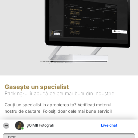
Gasește un specialist
Ranking-ul îi adună pe cei mai buni din industrie
Cauți un specialist in apropierea ta? Verificați motorul
nostru de căutare. Folosiți doar cele mai bune servicii!
ȘOIMII Fotografi
Live chat
Căutare
15:32