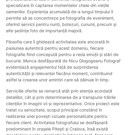
specializare în captarea momentelor cheie din viețile
oamenilor. Experiența acumulată de-a lungul timpului îi
permite să se concentreze pe fotografia de eveniment,
oferind servicii pentru nunți, botezuri, cununii, precum și
alte ședințe foto de importanță majoră.
Filosofia care îi ghidează activitatea este ancorată în
pasiunea autentică pentru acest domeniu, fiecare
fotografie fiind concepută pentru a reda emoții și stări de
bucurie. Munca desfășurată de Nicu Glogogeanu Fotograf
evidențiază angajamentul față de surprinderea
autenticității și relevanței fiecărui moment, contribuind
astfel la crearea unor amintiri care să dăinuie în timp.
Serviciile oferite se remarcă atât prin atenția acordată
detaliilor, cât și prin determinarea de a transpune trăirile
clienților în imagini vii și reprezentative. Orice proiect este
tratat cu seriozitate, scopul principal constând în
realizarea unei povești vizuale personalizate pentru
fiecare client. Activitatea fotografului se desfășoară
predominant în orașele Pitești și Craiova, însă există