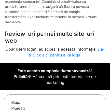
experiența companiei. Combinând creativitatea cu
precizia tehnică, firma se asigură că fiecare poveste
surprinsă este autentică și încărcată de emoție,
transformând evenimentele importante în memorii vizuale
deosebite.
Review-uri pe mai multe site-uri
web
Doar userii logați au acces la această informație.
Da-
ți click aici pentru a vă loga.
Este acesta compania dumneavoastră
?
Felicitări!
Aă cum să primești materialele de
marketing
Blejoi
Ploiesti