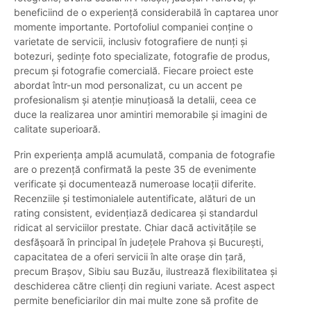
beneficiind de o experiență considerabilă în captarea unor
momente importante. Portofoliul companiei conține o
varietate de servicii, inclusiv fotografiere de nunți și
botezuri, ședințe foto specializate, fotografie de produs,
precum și fotografie comercială. Fiecare proiect este
abordat într-un mod personalizat, cu un accent pe
profesionalism și atenție minuțioasă la detalii, ceea ce
duce la realizarea unor amintiri memorabile și imagini de
calitate superioară.
Prin experiența amplă acumulată, compania de fotografie
are o prezență confirmată la peste 35 de evenimente
verificate și documentează numeroase locații diferite.
Recenziile și testimonialele autentificate, alături de un
rating consistent, evidențiază dedicarea și standardul
ridicat al serviciilor prestate. Chiar dacă activitățile se
desfășoară în principal în județele Prahova și București,
capacitatea de a oferi servicii în alte orașe din țară,
precum Brașov, Sibiu sau Buzău, ilustrează flexibilitatea și
deschiderea către clienți din regiuni variate. Acest aspect
permite beneficiarilor din mai multe zone să profite de