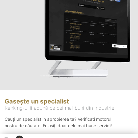
Gasește un specialist
Ranking-ul îi adună pe cei mai buni din industrie
Cauți un specialist in apropierea ta? Verificați motorul
nostru de căutare. Folosiți doar cele mai bune servicii!