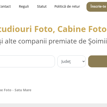
Contact
Reguli
Statut
Politică de retur
Înscrie-te
Studiouri Foto, Cabine Foto
și alte companii premiate de Șoimii
ne Foto - Satu Mare