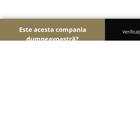
Este acesta compania
Verifica
dumneavoastră?
Șoimii Fotografi
Fotografi, Studiouri Foto, Cabin
Alin Skirta Photographer
8.8
(13)