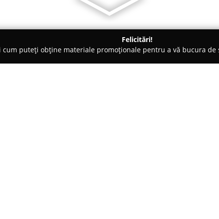
Felicitări!
ți cum puteți obține materiale promoționale pentru a vă bucura d
e Foto - Satu Mare
Alin Skirta Photographer
Despre companie:
Alin Skirta Photographer
este 
domeniului fotografiei, având a
de arta fotografică se reflectă 
păstreze vii cele mai deosebite
Arată mai multe >>
Printre evenimentele care ajun
se regăsesc atât botezuri și maj