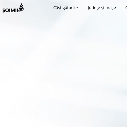
Câștigătorii
Județe și orașe