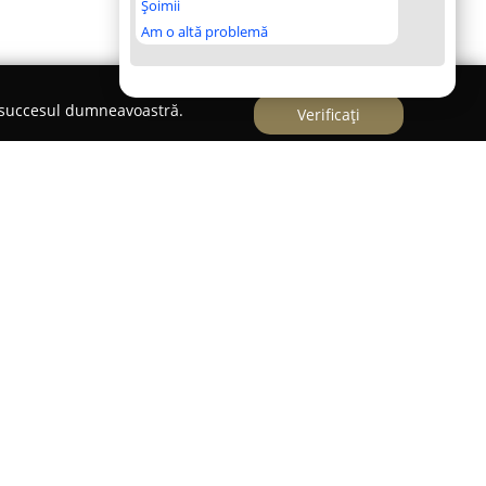
Șoimii
Am o altă problemă
e succesul dumneavoastră.
Verificați
recunoscut ca un profesionist dedicat
ctivitatea centrată în Satu Mare. Dedicarea față
în modul în care reușește să surprindă și să
 și memorabile momente din viața clienților.
g să fie transformate în amintiri de lungă durată
orate, cât și nunți sau scene din viața cotidiană.