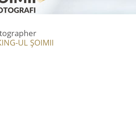
otographer
ING-UL ȘOIMII