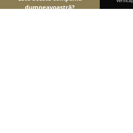
Verifica
dumneavoastră?
Șoimii Fotografi
Fotografi, Studiouri Foto, Cabin
Jurj Vasile Fotograf
8.5
(5)
Satu Mare, aleea universului B9 Ap2
Afișează numărul de telefon