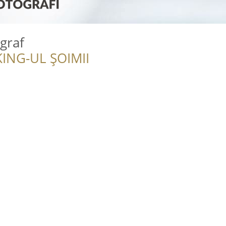
ograf
ING-UL ȘOIMII