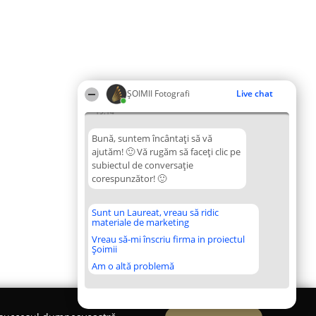
ȘOIMII Fotografi
Live chat
19:14
Bună, suntem încântați să vă
ajutăm! 🙂 Vă rugăm să faceți clic pe
subiectul de conversație
corespunzător! 🙂
Sunt un Laureat, vreau să ridic
materiale de marketing
Vreau să-mi înscriu firma in proiectul
Șoimii
Am o altă problemă