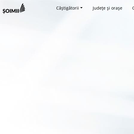
Câștigătorii
Județe și orașe