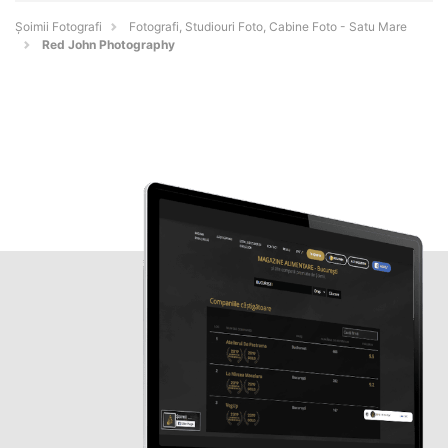
Șoimii Fotografi
Fotografi, Studiouri Foto, Cabine Foto - Satu Mare
Red John Photography