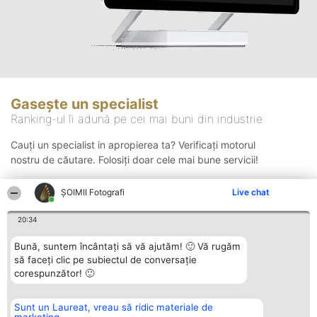
Gasește un specialist
Ranking-ul îi adună pe cei mai buni din industrie
Cauți un specialist in apropierea ta? Verificați motorul
nostru de căutare. Folosiți doar cele mai bune servicii!
ȘOIMII Fotografi
Live chat
Căutare
20:34
Bună, suntem încântați să vă ajutăm! 🙂 Vă rugăm
să faceți clic pe subiectul de conversație
corespunzător! 🙂
Sunt un Laureat, vreau să ridic materiale de
Organizator Ranking
Plebiscyt
Contact