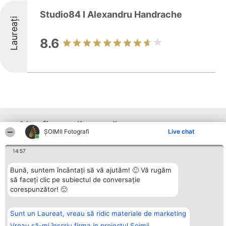
Studio84 I Alexandru Handrache
Laureați
8.6
Alte firme din zonă
ȘOIMII Fotografi
Live chat
14:57
Organizator Ranking
Plebiscyt
Contact
BRIGHT SOLUTIONS BR SRL
Câștigătorii
Contact
Bună, suntem încântați să vă ajutăm! 🙂 Vă rugăm
Aleea Timisul De Sus 2 Bl. A30
Lista Tuturor
să faceți clic pe subiectul de conversație
Sc. A Et. 4 Ap. 13 Cod 061952
Laureaților
corespunzător! 🙂
București
Reguli
CUI 36737675
Statut
tel: +40 770 990 492
Politica de
confidențialitate
Sunt un Laureat, vreau să ridic materiale de marketing
Vreau să-mi înscriu firma in proiectul Șoimii