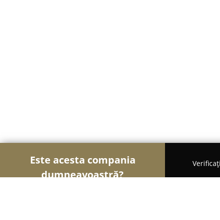
Este acesta compania
Verifica
dumneavoastră?
Șoimii Fotografi
Fotografi, Studiouri Foto, Cabin