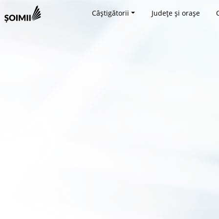
Câștigătorii
Județe și orașe