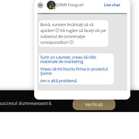
ȘOIMII Fotografi
Live chat
04:45
Bună, suntem încântați să vă
ajutăm! 🙂 Vă rugăm să faceți clic pe
subiectul de conversație
corespunzător! 🙂
Sunt un Laureat, vreau să ridic
materiale de marketing
Vreau să-mi înscriu firma in proiectul
Șoimii
Am o altă problemă
e succesul dumneavoastră.
Verificați