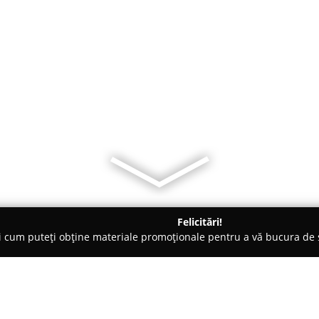
Felicitări!
ți cum puteți obține materiale promoționale pentru a vă bucura d
e Foto - Suceava
Mariana Uta Fotograf