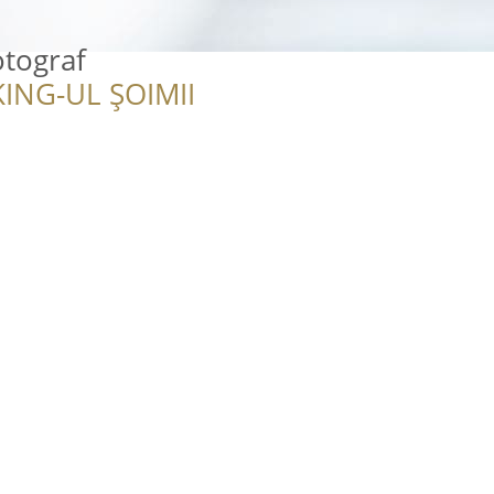
otograf
ING-UL ȘOIMII