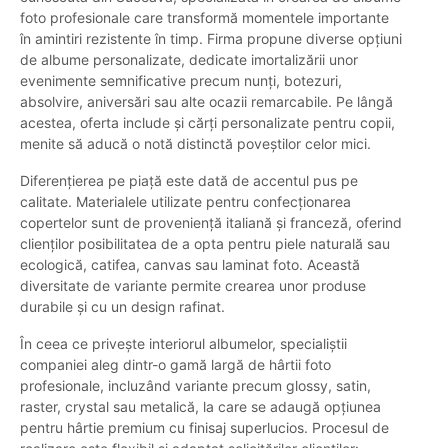
foto profesionale care transformă momentele importante
în amintiri rezistente în timp. Firma propune diverse opțiuni
de albume personalizate, dedicate imortalizării unor
evenimente semnificative precum nunți, botezuri,
absolvire, aniversări sau alte ocazii remarcabile. Pe lângă
acestea, oferta include și cărți personalizate pentru copii,
menite să aducă o notă distinctă poveștilor celor mici.
Diferențierea pe piață este dată de accentul pus pe
calitate. Materialele utilizate pentru confecționarea
copertelor sunt de proveniență italiană și franceză, oferind
clienților posibilitatea de a opta pentru piele naturală sau
ecologică, catifea, canvas sau laminat foto. Această
diversitate de variante permite crearea unor produse
durabile și cu un design rafinat.
În ceea ce privește interiorul albumelor, specialiștii
companiei aleg dintr-o gamă largă de hârtii foto
profesionale, incluzând variante precum glossy, satin,
raster, crystal sau metalică, la care se adaugă opțiunea
pentru hârtie premium cu finisaj superlucios. Procesul de