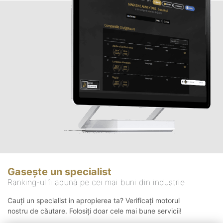
Gasește un specialist
Ranking-ul îi adună pe cei mai buni din industrie
Cauți un specialist in apropierea ta? Verificați motorul
nostru de căutare. Folosiți doar cele mai bune servicii!