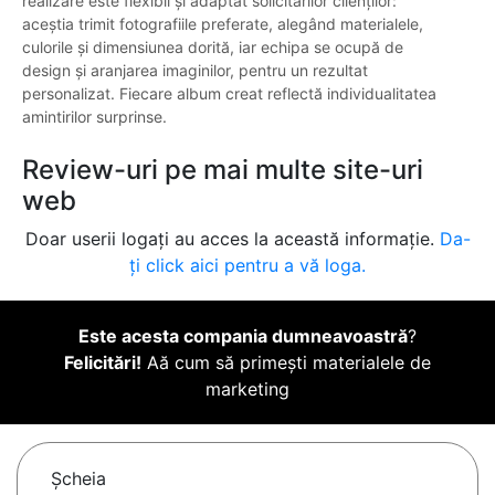
realizare este flexibil și adaptat solicitărilor clienților:
aceștia trimit fotografiile preferate, alegând materialele,
culorile și dimensiunea dorită, iar echipa se ocupă de
design și aranjarea imaginilor, pentru un rezultat
personalizat. Fiecare album creat reflectă individualitatea
amintirilor surprinse.
Review-uri pe mai multe site-uri
web
Doar userii logați au acces la această informație.
Da-
ți click aici pentru a vă loga.
Este acesta compania dumneavoastră
?
Felicitări!
Aă cum să primești materialele de
marketing
Şcheia