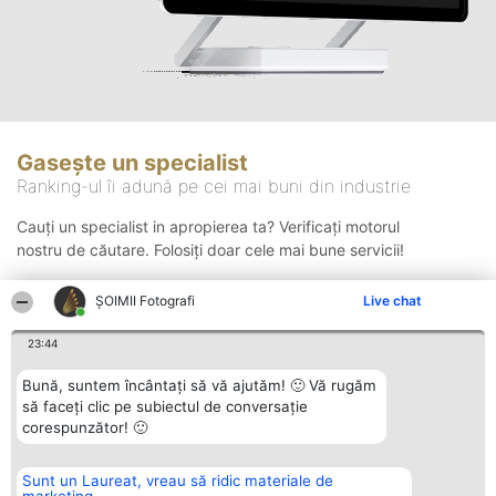
Gasește un specialist
Ranking-ul îi adună pe cei mai buni din industrie
Cauți un specialist in apropierea ta? Verificați motorul
nostru de căutare. Folosiți doar cele mai bune servicii!
ȘOIMII Fotografi
Live chat
Căutare
23:44
Bună, suntem încântați să vă ajutăm! 🙂 Vă rugăm
să faceți clic pe subiectul de conversație
corespunzător! 🙂
Sunt un Laureat, vreau să ridic materiale de
Organizator Ranking
Plebiscyt
Contact