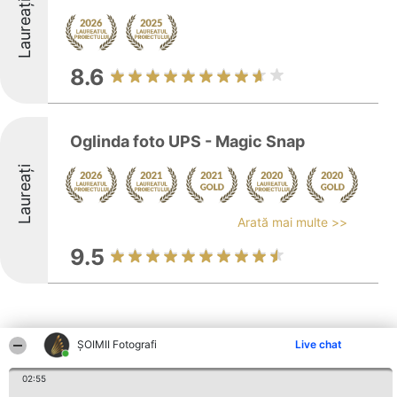
Laureați
8.6
Oglinda foto UPS - Magic Snap
Laureați
Arată mai multe >>
9.5
ȘOIMII Fotografi
Live chat
Alte firme din zonă
02:55