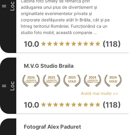
Cabina foto Smiley se remarcă prin
Loc
II
adăugarea unui plus de divertisment și
originalitate evenimentelor private și
corporate desfășurate atât în Brăila, cât și pe
întreg teritoriul României. Funcționând ca un
studio foto mobil, această companie ...
10.0
(118)
M.V.G Studio Braila
Loc
II
Arată mai multe >>
10.0
(118)
Fotograf Alex Paduret