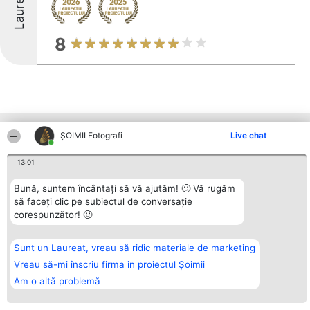
Laureați
8
Alte firme din zonă
ȘOIMII Fotografi
Live chat
13:01
Organizator Ranking
Plebiscyt
Contact
Bună, suntem încântați să vă ajutăm! 🙂 Vă rugăm
BRIGHT SOLUTIONS BR SRL
Câștigătorii
Contact
să faceți clic pe subiectul de conversație
Aleea Timisul De Sus 2 Bl. A30
Lista Tuturor
corespunzător! 🙂
Sc. A Et. 4 Ap. 13 Cod 061952
Laureaților
București
Reguli
CUI 36737675
Statut
tel: +40 770 990 492
Politica de
Sunt un Laureat, vreau să ridic materiale de marketing
confidențialitate
Vreau să-mi înscriu firma in proiectul Șoimii
Am o altă problemă