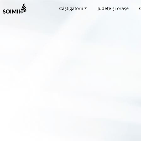
Câștigătorii
Județe și orașe