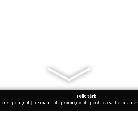
Felicitări!
ți cum puteți obține materiale promoționale pentru a vă bucura d
Foto - Brăila
Bebe Studio Braila