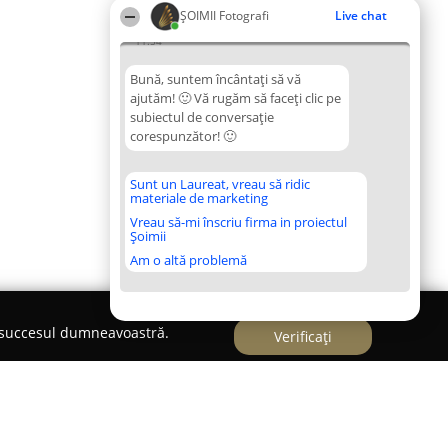
ȘOIMII Fotografi
Live chat
11:54
Bună, suntem încântați să vă
ajutăm! 🙂 Vă rugăm să faceți clic pe
subiectul de conversație
corespunzător! 🙂
Sunt un Laureat, vreau să ridic
materiale de marketing
Vreau să-mi înscriu firma in proiectul
Șoimii
Am o altă problemă
e succesul dumneavoastră.
Verificați