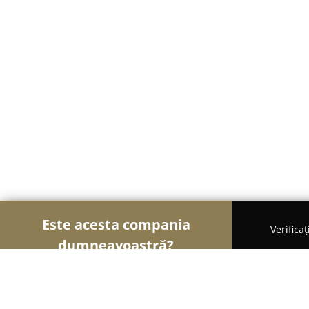
Este acesta compania
Verifica
dumneavoastră?
Șoimii Fotografi
Fotografi, Studiouri Foto, Cabine 