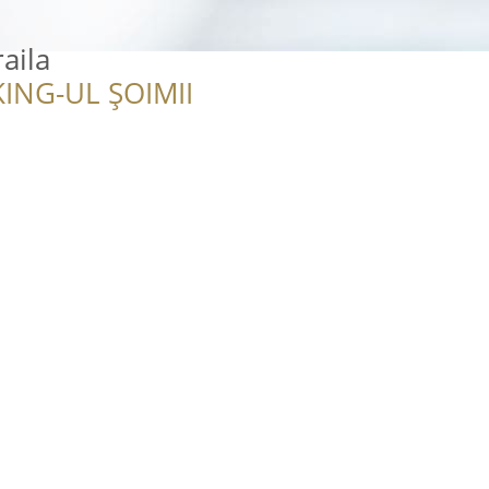
aila
ING-UL ȘOIMII