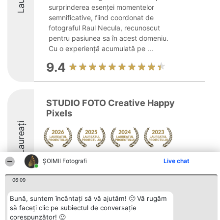
surprinderea esenței momentelor
semnificative, fiind coordonat de
fotograful Raul Necula, recunoscut
pentru pasiunea sa în acest domeniu.
Cu o experiență acumulată pe ...
9.4
STUDIO FOTO Creative Happy
Pixels
Laureați
Arată mai multe >>
ȘOIMII Fotografi
Live chat
8.7
06:09
Bună, suntem încântați să vă ajutăm! 🙂 Vă rugăm
să faceți clic pe subiectul de conversație
Organizator Ranking
Plebiscyt
Contact
corespunzător! 🙂
BRIGHT SOLUTIONS BR SRL
Câștigătorii
Contact