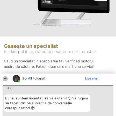
Gasește un specialist
Ranking-ul îi adună pe cei mai buni din industrie
Cauți un specialist in apropierea ta? Verificați motorul
nostru de căutare. Folosiți doar cele mai bune servicii!
ȘOIMII Fotografi
Live chat
Căutare
11:41
Bună, suntem încântați să vă ajutăm! 🙂 Vă rugăm
să faceți clic pe subiectul de conversație
corespunzător! 🙂