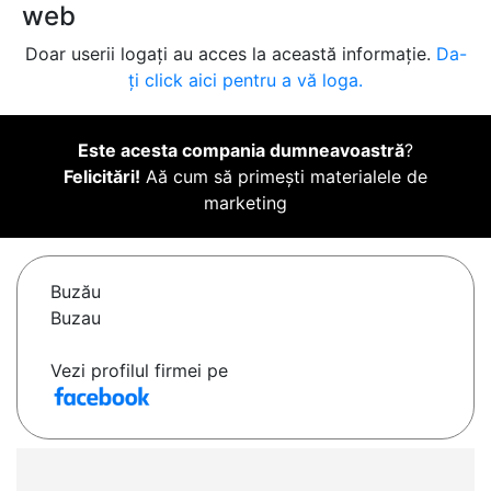
web
Doar userii logați au acces la această informație.
Da-
ți click aici pentru a vă loga.
Este acesta compania dumneavoastră
?
Felicitări!
Aă cum să primești materialele de
marketing
Buzău
Buzau
Vezi profilul firmei pe